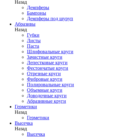
Назад
Демпферы
Бампоны
Демпферы под шуруп
Абразивы
Назад
Губки
Листы
Паста
Шлифовальные круги
Зачистные круги
Лепестковые круги
Фестончатые круги
Отрезные круги
Фибровые круги
Полировальные круги
Объемные круги
Доводочные круги
Абразивные круги
Герметики
Назад
Герметики
Высечка
Назад
Высечка