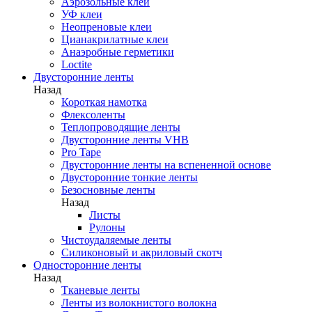
Аэрозольные клеи
УФ клеи
Неопреновые клеи
Цианакрилатные клеи
Анаэробные герметики
Loctite
Двусторонние ленты
Назад
Короткая намотка
Флексоленты
Теплопроводящие ленты
Двусторонние ленты VHB
Pro Tape
Двусторонние ленты на вспененной основе
Двусторонние тонкие ленты
Безосновные ленты
Назад
Листы
Рулоны
Чистоудаляемые ленты
Силиконовый и акриловый скотч
Односторонние ленты
Назад
Тканевые ленты
Ленты из волокнистого волокна