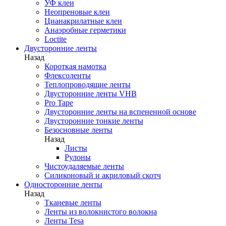
УФ клеи
Неопреновые клеи
Цианакрилатные клеи
Анаэробные герметики
Loctite
Двусторонние ленты
Назад
Короткая намотка
Флексоленты
Теплопроводящие ленты
Двусторонние ленты VHB
Pro Tape
Двусторонние ленты на вспененной основе
Двусторонние тонкие ленты
Безосновные ленты
Назад
Листы
Рулоны
Чистоудаляемые ленты
Силиконовый и акриловый скотч
Односторонние ленты
Назад
Тканевые ленты
Ленты из волокнистого волокна
Ленты Tesa