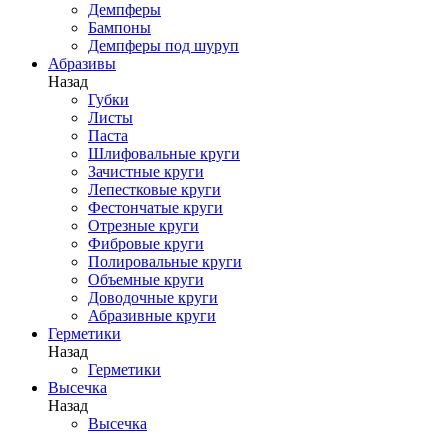
Демпферы
Бампоны
Демпферы под шуруп
Абразивы
Назад
Губки
Листы
Паста
Шлифовальные круги
Зачистные круги
Лепестковые круги
Фестончатые круги
Отрезные круги
Фибровые круги
Полировальные круги
Объемные круги
Доводочные круги
Абразивные круги
Герметики
Назад
Герметики
Высечка
Назад
Высечка