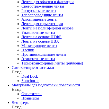
Ленты для обвязки и фиксации
Светоотражающие ленты
Распускаемые ленты
Теплопроводящие ленты
Алюминиевые ленты
Ленты для герметизации
Ленты на полиэфирной основе
Упаковочные ленты
Ленты на основе ПТФЕ
Ленты на основе ПВХ
Маскирующие ленты
Пленки
Противоскользящие ленты
Этикеточные ленты
Термотрансферные ленты (риббоны)
Cамоклеящиеся застежки
Назад
Dual Lock
Scotchmate
Материалы для подготовки поверхности
Назад
Очистители
Праймеры
Демпферы
Назад