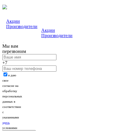
Акции
Производители
Акции
Производители
Мы вам
перезвоним
+7
я даю
свое
согласие на
обработку
персональных
данных в
соответствии
с
указанными
здесь
условиями