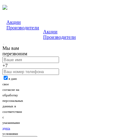
Акции
Производители
Акции
Производители
Мы вам
перезвоним
+7
я даю
свое
согласие на
обработку
персональных
данных в
соответствии
с
указанными
здесь
условиями