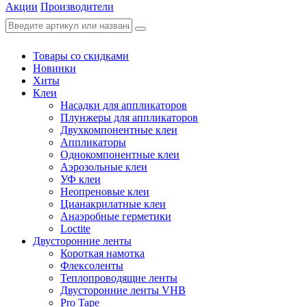
Акции
Производители
Товары со скидками
Новинки
Хиты
Клеи
Насадки для аппликаторов
Плунжеры для аппликаторов
Двухкомпонентные клеи
Аппликаторы
Однокомпонентные клеи
Аэрозольные клеи
УФ клеи
Неопреновые клеи
Цианакрилатные клеи
Анаэробные герметики
Loctite
Двусторонние ленты
Короткая намотка
Флексоленты
Теплопроводящие ленты
Двусторонние ленты VHB
Pro Tape