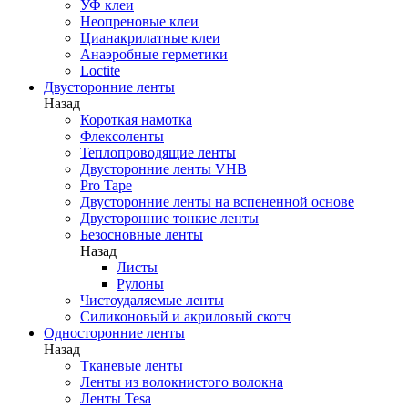
УФ клеи
Неопреновые клеи
Цианакрилатные клеи
Анаэробные герметики
Loctite
Двусторонние ленты
Назад
Короткая намотка
Флексоленты
Теплопроводящие ленты
Двусторонние ленты VHB
Pro Tape
Двусторонние ленты на вспененной основе
Двусторонние тонкие ленты
Безосновные ленты
Назад
Листы
Рулоны
Чистоудаляемые ленты
Силиконовый и акриловый скотч
Односторонние ленты
Назад
Тканевые ленты
Ленты из волокнистого волокна
Ленты Tesa