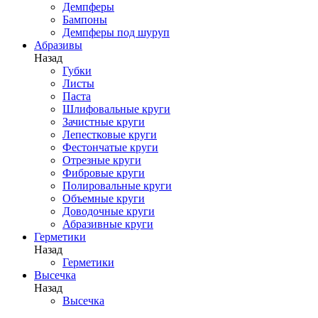
Демпферы
Бампоны
Демпферы под шуруп
Абразивы
Назад
Губки
Листы
Паста
Шлифовальные круги
Зачистные круги
Лепестковые круги
Фестончатые круги
Отрезные круги
Фибровые круги
Полировальные круги
Объемные круги
Доводочные круги
Абразивные круги
Герметики
Назад
Герметики
Высечка
Назад
Высечка