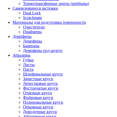
Термотрансферные ленты (риббоны)
Cамоклеящиеся застежки
Dual Lock
Scotchmate
Материалы для подготовки поверхности
Очистители
Праймеры
Демпферы
Демпферы
Бампоны
Демпферы под шуруп
Абразивы
Губки
Листы
Паста
Шлифовальные круги
Зачистные круги
Лепестковые круги
Фестончатые круги
Отрезные круги
Фибровые круги
Полировальные круги
Объемные круги
Доводочные круги
Абразивные круги