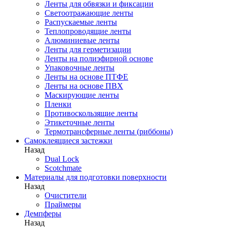
Ленты для обвязки и фиксации
Светоотражающие ленты
Распускаемые ленты
Теплопроводящие ленты
Алюминиевые ленты
Ленты для герметизации
Ленты на полиэфирной основе
Упаковочные ленты
Ленты на основе ПТФЕ
Ленты на основе ПВХ
Маскирующие ленты
Пленки
Противоскользящие ленты
Этикеточные ленты
Термотрансферные ленты (риббоны)
Cамоклеящиеся застежки
Назад
Dual Lock
Scotchmate
Материалы для подготовки поверхности
Назад
Очистители
Праймеры
Демпферы
Назад