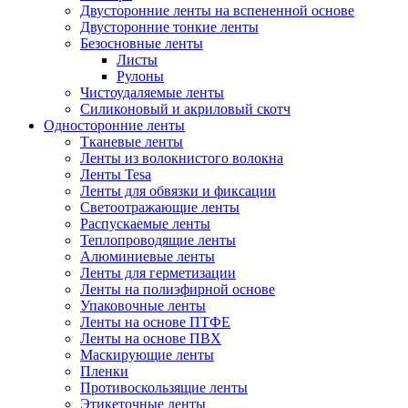
Двусторонние ленты на вспененной основе
Двусторонние тонкие ленты
Безосновные ленты
Листы
Рулоны
Чистоудаляемые ленты
Силиконовый и акриловый скотч
Односторонние ленты
Тканевые ленты
Ленты из волокнистого волокна
Ленты Tesa
Ленты для обвязки и фиксации
Светоотражающие ленты
Распускаемые ленты
Теплопроводящие ленты
Алюминиевые ленты
Ленты для герметизации
Ленты на полиэфирной основе
Упаковочные ленты
Ленты на основе ПТФЕ
Ленты на основе ПВХ
Маскирующие ленты
Пленки
Противоскользящие ленты
Этикеточные ленты