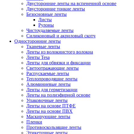
Двусторонние ленты на вспененной основе
Двусторонние тонкие ленты
Безосновные ленты
Листы
Рулоны
Чистоудаляемые ленты
Силиконовый и акриловый скотч
Односторонние ленты
Тканевые ленты
Ленты из волокнистого волокна
Ленты Tesa
Ленты для обвязки и фиксации
Светоотражающие ленты
Распускаемые ленты
Теплопроводящие ленты
Алюминиевые ленты
Ленты для герметизации
Ленты на полиэфирной основе
Упаковочные ленты
Ленты на основе ПТФЕ
Ленты на основе ПВХ
Маскирующие ленты
Пленки
Противоскользящие ленты
Этикеточные ленты