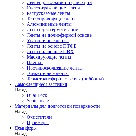
Ленты для обвязки и фиксации
Светоотражающие ленты
Распускаемые ленты
Теплопроводящие ленты
Алюминиевые ленты
Ленты для герметизации
Ленты на полиэфирной основе
Упаковочные ленты
Ленты на основе ПТФЕ
Ленты на основе ПВХ
Маскирующие ленты
Пленки
Противоскользящие ленты
Этикеточные ленты
Термотрансферные ленты (риббоны)
Cамоклеящиеся застежки
Назад
Dual Lock
Scotchmate
Материалы для подготовки поверхности
Назад
Очистители
Праймеры
Демпферы
Назад