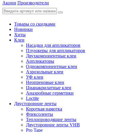
Акции
Производители
Товары со скидками
Новинки
Хиты
Клеи
Насадки для аппликаторов
Плунжеры для аппликаторов
Двухкомпонентные клеи
Аппликаторы
Однокомпонентные клеи
Аэрозольные клеи
УФ клеи
Неопреновые клеи
Цианакрилатные клеи
Анаэробные герметики
Loctite
Двусторонние ленты
Короткая намотка
Флексоленты
Теплопроводящие ленты
Двусторонние ленты VHB
Pro Tape