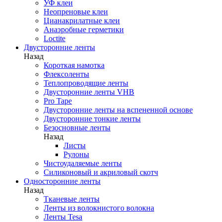
УФ клеи
Неопреновые клеи
Цианакрилатные клеи
Анаэробные герметики
Loctite
Двусторонние ленты
Назад
Короткая намотка
Флексоленты
Теплопроводящие ленты
Двусторонние ленты VHB
Pro Tape
Двусторонние ленты на вспененной основе
Двусторонние тонкие ленты
Безосновные ленты
Назад
Листы
Рулоны
Чистоудаляемые ленты
Силиконовый и акриловый скотч
Односторонние ленты
Назад
Тканевые ленты
Ленты из волокнистого волокна
Ленты Tesa