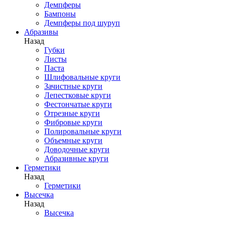
Демпферы
Бампоны
Демпферы под шуруп
Абразивы
Назад
Губки
Листы
Паста
Шлифовальные круги
Зачистные круги
Лепестковые круги
Фестончатые круги
Отрезные круги
Фибровые круги
Полировальные круги
Объемные круги
Доводочные круги
Абразивные круги
Герметики
Назад
Герметики
Высечка
Назад
Высечка