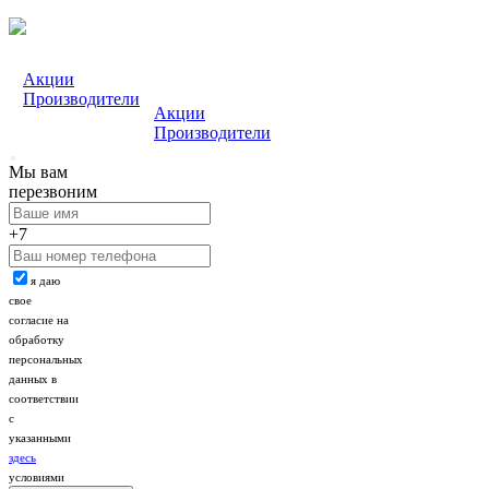
Акции
Производители
Акции
Производители
Мы вам
перезвоним
+7
я даю
свое
согласие на
обработку
персональных
данных в
соответствии
с
указанными
здесь
условиями