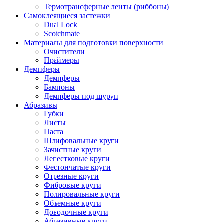
Термотрансферные ленты (риббоны)
Cамоклеящиеся застежки
Dual Lock
Scotchmate
Материалы для подготовки поверхности
Очистители
Праймеры
Демпферы
Демпферы
Бампоны
Демпферы под шуруп
Абразивы
Губки
Листы
Паста
Шлифовальные круги
Зачистные круги
Лепестковые круги
Фестончатые круги
Отрезные круги
Фибровые круги
Полировальные круги
Объемные круги
Доводочные круги
Абразивные круги