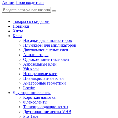
Акции
Производители
Товары со скидками
Новинки
Хиты
Клеи
Насадки для аппликаторов
Плунжеры для аппликаторов
Двухкомпонентные клеи
Аппликаторы
Однокомпонентные клеи
Аэрозольные клеи
УФ клеи
Неопреновые клеи
Цианакрилатные клеи
Анаэробные герметики
Loctite
Двусторонние ленты
Короткая намотка
Флексоленты
Теплопроводящие ленты
Двусторонние ленты VHB
Pro Tape