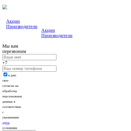
Акции
Производители
Акции
Производители
Мы вам
перезвоним
+7
я даю
свое
согласие на
обработку
персональных
данных в
соответствии
с
указанными
здесь
условиями