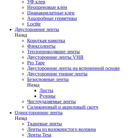
УФ клеи
Неопреновые клеи
Цианакрилатные клеи
Анаэробные герметики
Loctite
Двусторонние ленты
Назад
Короткая намотка
Флексоленты
Теплопроводящие ленты
Двусторонние ленты VHB
Pro Tape
Двусторонние ленты на вспененной основе
Двусторонние тонкие ленты
Безосновные ленты
Назад
Листы
Рулоны
Чистоудаляемые ленты
Силиконовый и акриловый скотч
Односторонние ленты
Назад
Тканевые ленты
Ленты из волокнистого волокна
Ленты Tesa