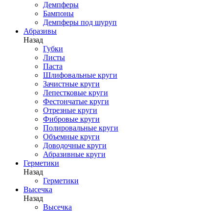
Демпферы
Бампоны
Демпферы под шуруп
Абразивы
Назад
Губки
Листы
Паста
Шлифовальные круги
Зачистные круги
Лепестковые круги
Фестончатые круги
Отрезные круги
Фибровые круги
Полировальные круги
Объемные круги
Доводочные круги
Абразивные круги
Герметики
Назад
Герметики
Высечка
Назад
Высечка