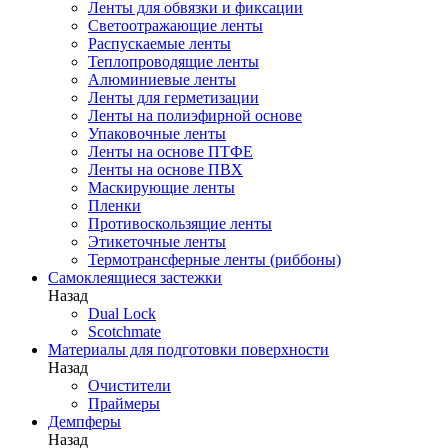
Ленты для обвязки и фиксации
Светоотражающие ленты
Распускаемые ленты
Теплопроводящие ленты
Алюминиевые ленты
Ленты для герметизации
Ленты на полиэфирной основе
Упаковочные ленты
Ленты на основе ПТФЕ
Ленты на основе ПВХ
Маскирующие ленты
Пленки
Противоскользящие ленты
Этикеточные ленты
Термотрансферные ленты (риббоны)
Cамоклеящиеся застежки
Назад
Dual Lock
Scotchmate
Материалы для подготовки поверхности
Назад
Очистители
Праймеры
Демпферы
Назад