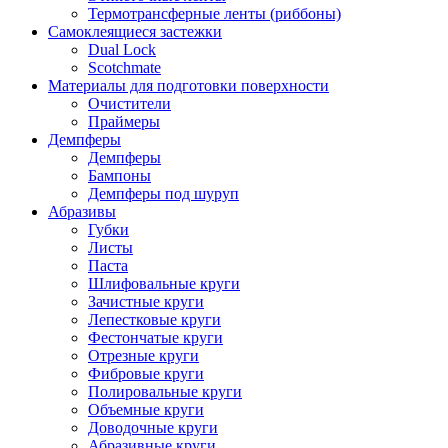
Термотрансферные ленты (риббоны)
Cамоклеящиеся застежки
Dual Lock
Scotchmate
Материалы для подготовки поверхности
Очистители
Праймеры
Демпферы
Демпферы
Бампоны
Демпферы под шуруп
Абразивы
Губки
Листы
Паста
Шлифовальные круги
Зачистные круги
Лепестковые круги
Фестончатые круги
Отрезные круги
Фибровые круги
Полировальные круги
Объемные круги
Доводочные круги
Абразивные круги