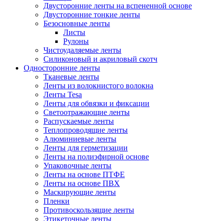
Двусторонние ленты на вспененной основе
Двусторонние тонкие ленты
Безосновные ленты
Листы
Рулоны
Чистоудаляемые ленты
Силиконовый и акриловый скотч
Односторонние ленты
Тканевые ленты
Ленты из волокнистого волокна
Ленты Tesa
Ленты для обвязки и фиксации
Светоотражающие ленты
Распускаемые ленты
Теплопроводящие ленты
Алюминиевые ленты
Ленты для герметизации
Ленты на полиэфирной основе
Упаковочные ленты
Ленты на основе ПТФЕ
Ленты на основе ПВХ
Маскирующие ленты
Пленки
Противоскользящие ленты
Этикеточные ленты