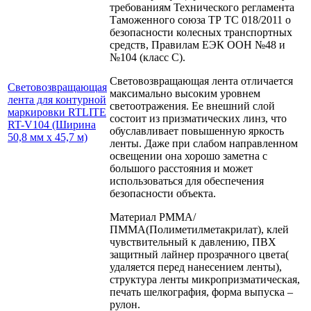
требованиям Технического регламента
Таможенного союза ТР ТС 018/2011 о
безопасности колесных транспортных
средств, Правилам ЕЭК ООН №48 и
№104 (класс C).
Световозвращающая лента отличается
Световозвращающая
максимально высоким уровнем
лента для контурной
светоотражения. Ее внешний слой
маркировки RTLITE
состоит из призматических линз, что
RT-V104 (Ширина
обуславливает повышенную яркость
50,8 мм х 45,7 м)
ленты. Даже при слабом направленном
освещении она хорошо заметна с
большого расстояния и может
использоваться для обеспечения
безопасности объекта.
Материал РММА/
ПММА(Полиметилметакрилат), клей
чувствительный к давлению, ПВХ
защитный лайнер прозрачного цвета(
удаляется перед нанесением ленты),
структура ленты микропризматическая,
печать шелкография, форма выпуска –
рулон.