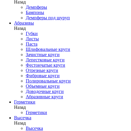
Назад
Демпферы
Бампоны
Демпферы под шуруп
Абразивы
Назад
Губки
Листы
Паста
Шлифовальные круги
Зачистные круги
Лепестковые круги
Фестончатые круги
Отрезные круги
Фибровые круги
Полировальные круги
Объемные круги
Доводочные круги
Абразивные круги
Герметики
Назад
Герметики
Высечка
Назад
Высечка