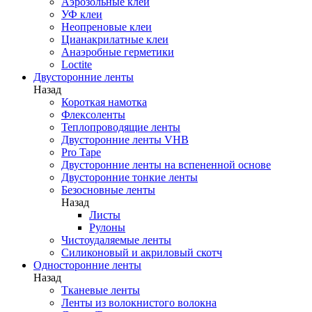
Аэрозольные клеи
УФ клеи
Неопреновые клеи
Цианакрилатные клеи
Анаэробные герметики
Loctite
Двусторонние ленты
Назад
Короткая намотка
Флексоленты
Теплопроводящие ленты
Двусторонние ленты VHB
Pro Tape
Двусторонние ленты на вспененной основе
Двусторонние тонкие ленты
Безосновные ленты
Назад
Листы
Рулоны
Чистоудаляемые ленты
Силиконовый и акриловый скотч
Односторонние ленты
Назад
Тканевые ленты
Ленты из волокнистого волокна