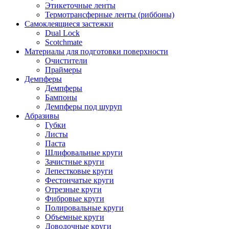
Этикеточные ленты
Термотрансферные ленты (риббоны)
Cамоклеящиеся застежки
Dual Lock
Scotchmate
Материалы для подготовки поверхности
Очистители
Праймеры
Демпферы
Демпферы
Бампоны
Демпферы под шуруп
Абразивы
Губки
Листы
Паста
Шлифовальные круги
Зачистные круги
Лепестковые круги
Фестончатые круги
Отрезные круги
Фибровые круги
Полировальные круги
Объемные круги
Доводочные круги