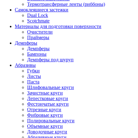
Термотрансферные ленты (риббоны)
Cамоклеящиеся застежки
Dual Lock
Scotchmate
Материалы для подготовки поверхности
Очистители
Праймеры
Демпферы
Демпферы
Бампоны
Демпферы под шуруп
Абразивы
Губки
Листы
Паста
Шлифовальные круги
Зачистные круги
Лепестковые круги
Фестончатые круги
Отрезные круги
Фибровые круги
Полировальные круги
Объемные круги
Доводочные круги
Абразивные круги