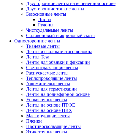
Двусторонние ленты на вспененной основе
Двусторонние тонкие ленты
Безосновные ленты
Листы
Рулоны
Чистоудаляемые ленты
Силиконовый и акриловый скотч
Односторонние ленты
Тканевые ленты
Ленты из волокнистого волокна
Ленты Tesa
Ленты для обвязки и фиксации
Светоотражающие ленты
Распускаемые ленты
Теплопроводящие ленты
Алюминиевые ленты
Ленты для герметизации
Ленты на полиэфирной основе
Упаковочные ленты
Ленты на основе ПТФЕ
Ленты на основе ПВХ
Маскирующие ленты
Пленки
Противоскользящие ленты
Этикеточные ленты