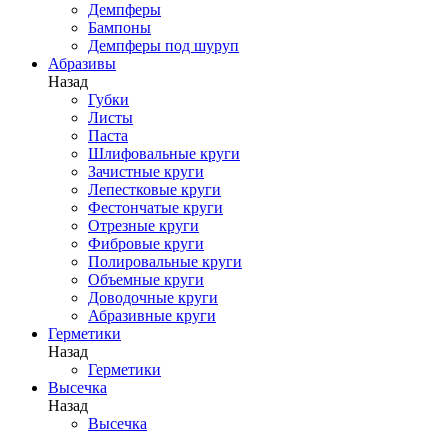
Демпферы
Бампоны
Демпферы под шуруп
Абразивы
Назад
Губки
Листы
Паста
Шлифовальные круги
Зачистные круги
Лепестковые круги
Фестончатые круги
Отрезные круги
Фибровые круги
Полировальные круги
Объемные круги
Доводочные круги
Абразивные круги
Герметики
Назад
Герметики
Высечка
Назад
Высечка