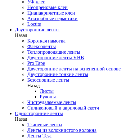
УФ клеи
Неопреновые клеи
Цианакрилатные клеи
Анаэробные герметики
Loctite
Двусторонние ленты
Назад
Короткая намотка
Флексоленты
Теплопроводящие ленты
Двусторонние ленты VHB
Pro Tape
Двусторонние ленты на вспененной основе
Двусторонние тонкие ленты
Безосновные ленты
Назад
Листы
Рулоны
Чистоудаляемые ленты
Силиконовый и акриловый скотч
Односторонние ленты
Назад
Тканевые ленты
Ленты из волокнистого волокна
Ленты Tesa