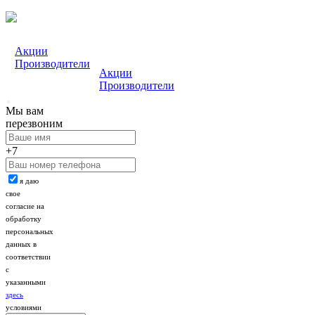
Акции
Производители
Акции
Производители
Мы вам
перезвоним
+7
я даю
свое
согласие на
обработку
персональных
данных в
соответствии
с
указанными
здесь
условиями