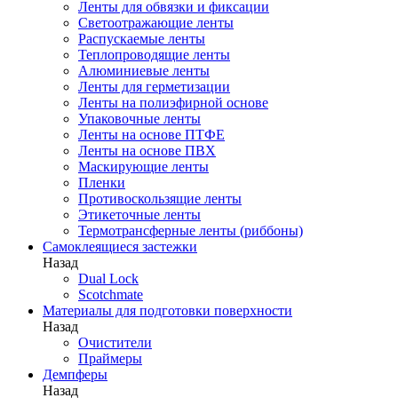
Ленты для обвязки и фиксации
Светоотражающие ленты
Распускаемые ленты
Теплопроводящие ленты
Алюминиевые ленты
Ленты для герметизации
Ленты на полиэфирной основе
Упаковочные ленты
Ленты на основе ПТФЕ
Ленты на основе ПВХ
Маскирующие ленты
Пленки
Противоскользящие ленты
Этикеточные ленты
Термотрансферные ленты (риббоны)
Cамоклеящиеся застежки
Назад
Dual Lock
Scotchmate
Материалы для подготовки поверхности
Назад
Очистители
Праймеры
Демпферы
Назад