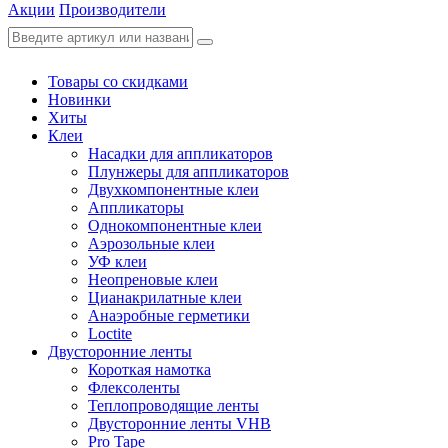
Акции
Производители
Товары со скидками
Новинки
Хиты
Клеи
Насадки для аппликаторов
Плунжеры для аппликаторов
Двухкомпонентные клеи
Аппликаторы
Однокомпонентные клеи
Аэрозольные клеи
УФ клеи
Неопреновые клеи
Цианакрилатные клеи
Анаэробные герметики
Loctite
Двусторонние ленты
Короткая намотка
Флексоленты
Теплопроводящие ленты
Двусторонние ленты VHB
Pro Tape