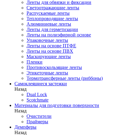
Ленты для обвязки и фиксации
Светоотражающие ленты
Распускаемые ленты
Теплопроводящие ленты
Алюминиевые ленты
Ленты для герметизации
Ленты на полиэфирной основе
Упаковочные ленты
Ленты на основе ПТФЕ
Ленты на основе ПВХ
Маскирующие ленты
Пленки
Противоскользящие ленты
Этикеточные ленты
Термотрансферные ленты (риббоны)
Cамоклеящиеся застежки
Назад
Dual Lock
Scotchmate
Материалы для подготовки поверхности
Назад
Очистители
Праймеры
Демпферы
Назад