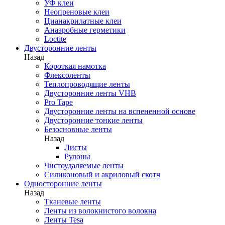
УФ клеи
Неопреновые клеи
Цианакрилатные клеи
Анаэробные герметики
Loctite
Двусторонние ленты
Назад
Короткая намотка
Флексоленты
Теплопроводящие ленты
Двусторонние ленты VHB
Pro Tape
Двусторонние ленты на вспененной основе
Двусторонние тонкие ленты
Безосновные ленты
Назад
Листы
Рулоны
Чистоудаляемые ленты
Силиконовый и акриловый скотч
Односторонние ленты
Назад
Тканевые ленты
Ленты из волокнистого волокна
Ленты Tesa