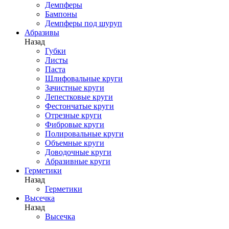
Демпферы
Бампоны
Демпферы под шуруп
Абразивы
Назад
Губки
Листы
Паста
Шлифовальные круги
Зачистные круги
Лепестковые круги
Фестончатые круги
Отрезные круги
Фибровые круги
Полировальные круги
Объемные круги
Доводочные круги
Абразивные круги
Герметики
Назад
Герметики
Высечка
Назад
Высечка