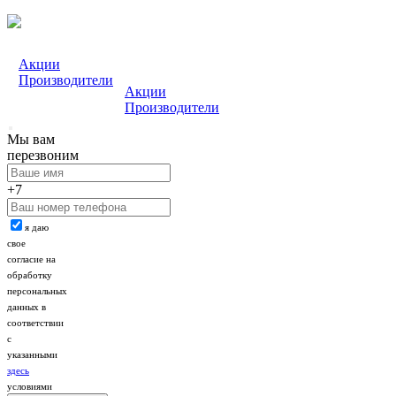
Акции
Производители
Акции
Производители
Мы вам
перезвоним
+7
я даю
свое
согласие на
обработку
персональных
данных в
соответствии
с
указанными
здесь
условиями