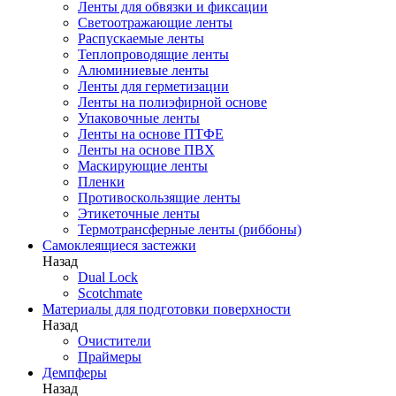
Ленты для обвязки и фиксации
Светоотражающие ленты
Распускаемые ленты
Теплопроводящие ленты
Алюминиевые ленты
Ленты для герметизации
Ленты на полиэфирной основе
Упаковочные ленты
Ленты на основе ПТФЕ
Ленты на основе ПВХ
Маскирующие ленты
Пленки
Противоскользящие ленты
Этикеточные ленты
Термотрансферные ленты (риббоны)
Cамоклеящиеся застежки
Назад
Dual Lock
Scotchmate
Материалы для подготовки поверхности
Назад
Очистители
Праймеры
Демпферы
Назад