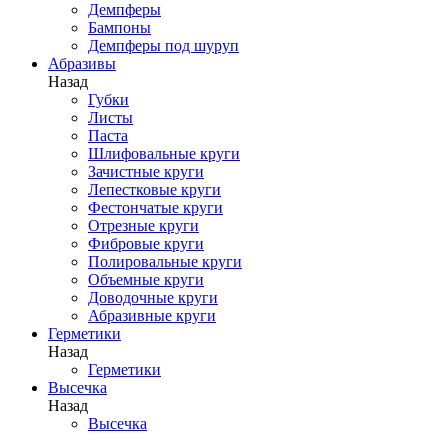
Демпферы
Бампоны
Демпферы под шуруп
Абразивы
Назад
Губки
Листы
Паста
Шлифовальные круги
Зачистные круги
Лепестковые круги
Фестончатые круги
Отрезные круги
Фибровые круги
Полировальные круги
Объемные круги
Доводочные круги
Абразивные круги
Герметики
Назад
Герметики
Высечка
Назад
Высечка