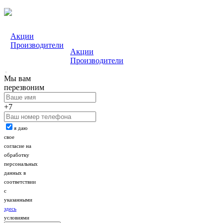
Акции
Производители
Акции
Производители
Мы вам
перезвоним
+7
я даю
свое
согласие на
обработку
персональных
данных в
соответствии
с
указанными
здесь
условиями