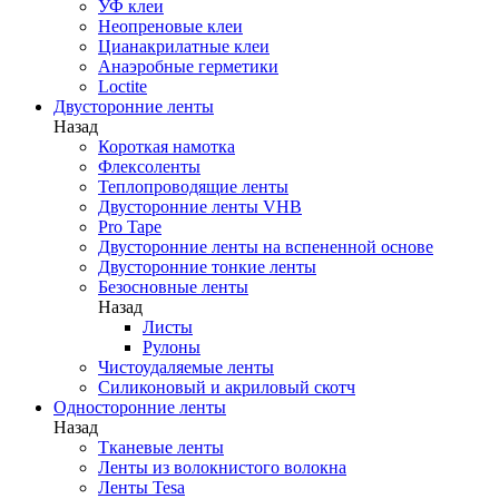
УФ клеи
Неопреновые клеи
Цианакрилатные клеи
Анаэробные герметики
Loctite
Двусторонние ленты
Назад
Короткая намотка
Флексоленты
Теплопроводящие ленты
Двусторонние ленты VHB
Pro Tape
Двусторонние ленты на вспененной основе
Двусторонние тонкие ленты
Безосновные ленты
Назад
Листы
Рулоны
Чистоудаляемые ленты
Силиконовый и акриловый скотч
Односторонние ленты
Назад
Тканевые ленты
Ленты из волокнистого волокна
Ленты Tesa