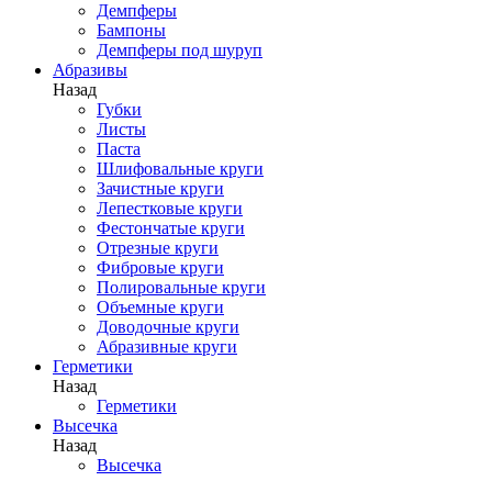
Демпферы
Бампоны
Демпферы под шуруп
Абразивы
Назад
Губки
Листы
Паста
Шлифовальные круги
Зачистные круги
Лепестковые круги
Фестончатые круги
Отрезные круги
Фибровые круги
Полировальные круги
Объемные круги
Доводочные круги
Абразивные круги
Герметики
Назад
Герметики
Высечка
Назад
Высечка