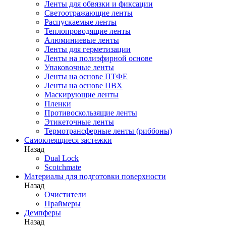
Ленты для обвязки и фиксации
Светоотражающие ленты
Распускаемые ленты
Теплопроводящие ленты
Алюминиевые ленты
Ленты для герметизации
Ленты на полиэфирной основе
Упаковочные ленты
Ленты на основе ПТФЕ
Ленты на основе ПВХ
Маскирующие ленты
Пленки
Противоскользящие ленты
Этикеточные ленты
Термотрансферные ленты (риббоны)
Cамоклеящиеся застежки
Назад
Dual Lock
Scotchmate
Материалы для подготовки поверхности
Назад
Очистители
Праймеры
Демпферы
Назад