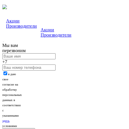
Акции
Производители
Акции
Производители
Мы вам
перезвоним
+7
я даю
свое
согласие на
обработку
персональных
данных в
соответствии
с
указанными
здесь
условиями