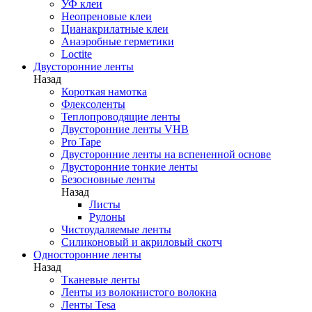
УФ клеи
Неопреновые клеи
Цианакрилатные клеи
Анаэробные герметики
Loctite
Двусторонние ленты
Назад
Короткая намотка
Флексоленты
Теплопроводящие ленты
Двусторонние ленты VHB
Pro Tape
Двусторонние ленты на вспененной основе
Двусторонние тонкие ленты
Безосновные ленты
Назад
Листы
Рулоны
Чистоудаляемые ленты
Силиконовый и акриловый скотч
Односторонние ленты
Назад
Тканевые ленты
Ленты из волокнистого волокна
Ленты Tesa