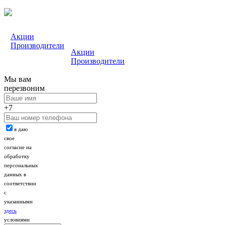
Акции
Производители
Акции
Производители
Мы вам
перезвоним
+7
я даю
свое
согласие на
обработку
персональных
данных в
соответствии
с
указанными
здесь
условиями