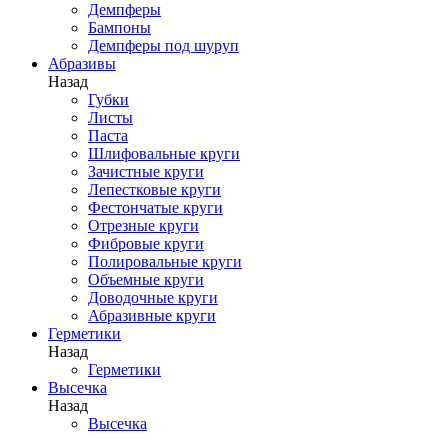
Демпферы
Бампоны
Демпферы под шуруп
Абразивы
Назад
Губки
Листы
Паста
Шлифовальные круги
Зачистные круги
Лепестковые круги
Фестончатые круги
Отрезные круги
Фибровые круги
Полировальные круги
Объемные круги
Доводочные круги
Абразивные круги
Герметики
Назад
Герметики
Высечка
Назад
Высечка