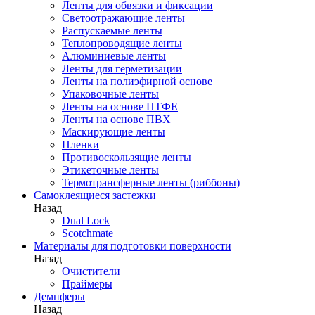
Ленты для обвязки и фиксации
Светоотражающие ленты
Распускаемые ленты
Теплопроводящие ленты
Алюминиевые ленты
Ленты для герметизации
Ленты на полиэфирной основе
Упаковочные ленты
Ленты на основе ПТФЕ
Ленты на основе ПВХ
Маскирующие ленты
Пленки
Противоскользящие ленты
Этикеточные ленты
Термотрансферные ленты (риббоны)
Cамоклеящиеся застежки
Назад
Dual Lock
Scotchmate
Материалы для подготовки поверхности
Назад
Очистители
Праймеры
Демпферы
Назад