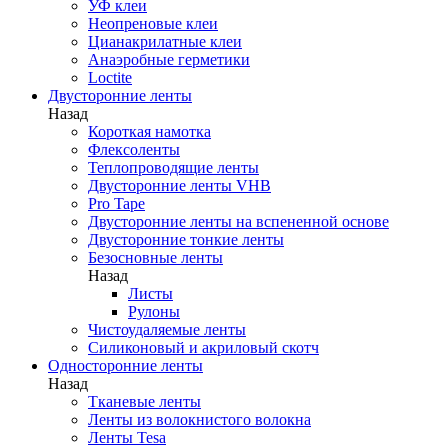
УФ клеи
Неопреновые клеи
Цианакрилатные клеи
Анаэробные герметики
Loctite
Двусторонние ленты
Назад
Короткая намотка
Флексоленты
Теплопроводящие ленты
Двусторонние ленты VHB
Pro Tape
Двусторонние ленты на вспененной основе
Двусторонние тонкие ленты
Безосновные ленты
Назад
Листы
Рулоны
Чистоудаляемые ленты
Силиконовый и акриловый скотч
Односторонние ленты
Назад
Тканевые ленты
Ленты из волокнистого волокна
Ленты Tesa