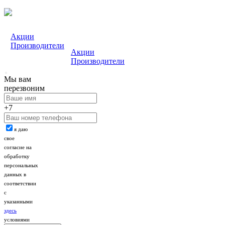
Акции
Производители
Акции
Производители
Мы вам
перезвоним
+7
я даю
свое
согласие на
обработку
персональных
данных в
соответствии
с
указанными
здесь
условиями