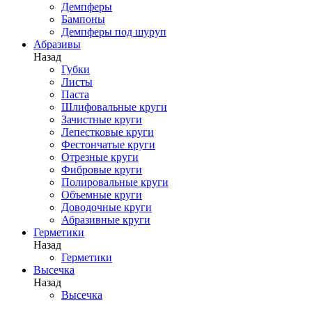
Демпферы
Бампоны
Демпферы под шуруп
Абразивы
Назад
Губки
Листы
Паста
Шлифовальные круги
Зачистные круги
Лепестковые круги
Фестончатые круги
Отрезные круги
Фибровые круги
Полировальные круги
Объемные круги
Доводочные круги
Абразивные круги
Герметики
Назад
Герметики
Высечка
Назад
Высечка