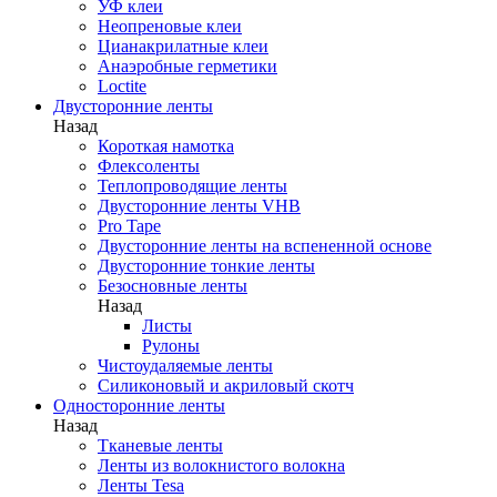
УФ клеи
Неопреновые клеи
Цианакрилатные клеи
Анаэробные герметики
Loctite
Двусторонние ленты
Назад
Короткая намотка
Флексоленты
Теплопроводящие ленты
Двусторонние ленты VHB
Pro Tape
Двусторонние ленты на вспененной основе
Двусторонние тонкие ленты
Безосновные ленты
Назад
Листы
Рулоны
Чистоудаляемые ленты
Силиконовый и акриловый скотч
Односторонние ленты
Назад
Тканевые ленты
Ленты из волокнистого волокна
Ленты Tesa