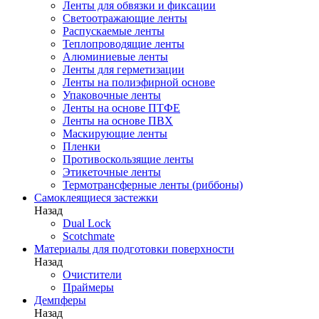
Ленты для обвязки и фиксации
Светоотражающие ленты
Распускаемые ленты
Теплопроводящие ленты
Алюминиевые ленты
Ленты для герметизации
Ленты на полиэфирной основе
Упаковочные ленты
Ленты на основе ПТФЕ
Ленты на основе ПВХ
Маскирующие ленты
Пленки
Противоскользящие ленты
Этикеточные ленты
Термотрансферные ленты (риббоны)
Cамоклеящиеся застежки
Назад
Dual Lock
Scotchmate
Материалы для подготовки поверхности
Назад
Очистители
Праймеры
Демпферы
Назад