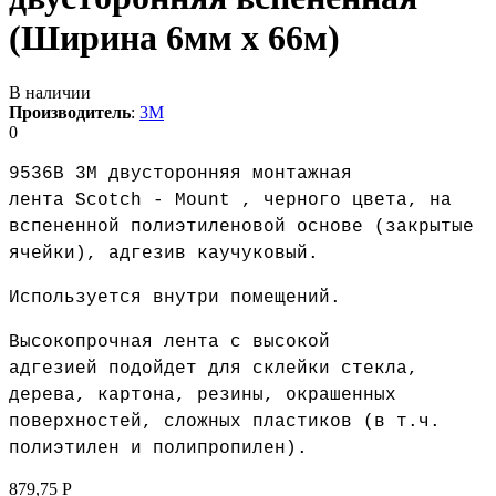
(Ширина 6мм х 66м)
В наличии
Производитель
:
3M
0
9536B 3М д
вусторонняя монтажная
лента Scotch - Mount , черного цвета, на
вспененной полиэтиленовой основе (закрытые
ячейки), адгезив каучуковый.
Используется внутри помещений.
Высокопрочная лента с высокой
адгезией
подойдет для склейки стекла,
дерева, картона,
резины
, окрашенных
поверхностей,
сложных пластиков (в т.ч.
полиэтилен и полипропилен)
.
879,75
Р