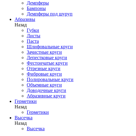
Демпферы
Бампоны
Демпферы под шуруп
Абразивы
Назад
Губки
Листы
Паста
Шлифовальные круги
Зачистные круги
Лепестковые круги
Фестончатые круги
Отрезные круги
Фибровые круги
Полировальные круги
Объемные круги
Доводочные круги
Абразивные круги
Герметики
Назад
Герметики
Высечка
Назад
Высечка