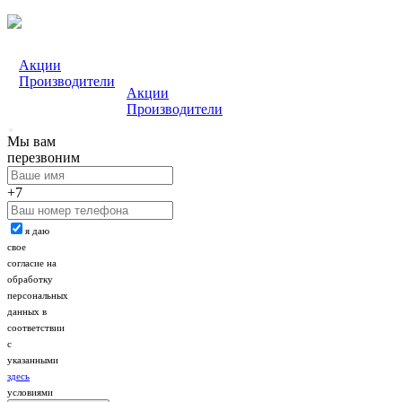
Акции
Производители
Акции
Производители
Мы вам
перезвоним
+7
я даю
свое
согласие на
обработку
персональных
данных в
соответствии
с
указанными
здесь
условиями