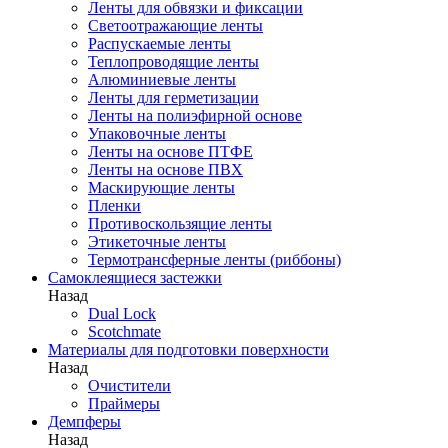
Ленты для обвязки и фиксации
Светоотражающие ленты
Распускаемые ленты
Теплопроводящие ленты
Алюминиевые ленты
Ленты для герметизации
Ленты на полиэфирной основе
Упаковочные ленты
Ленты на основе ПТФЕ
Ленты на основе ПВХ
Маскирующие ленты
Пленки
Противоскользящие ленты
Этикеточные ленты
Термотрансферные ленты (риббоны)
Cамоклеящиеся застежки
Назад
Dual Lock
Scotchmate
Материалы для подготовки поверхности
Назад
Очистители
Праймеры
Демпферы
Назад