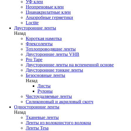
УФ клеи
Неопреновые клеи
Цианакрилатные клеи
Анаэробные герметики
Loctite
Двусторонние ленты
Назад
Короткая намотка
Флексоленты
Теплопроводящие ленты
Двусторонние ленты VHB
Pro Tape
Двусторонние ленты на вспененной основе
Двусторонние тонкие ленты
Безосновные ленты
Назад
Листы
Рулоны
Чистоудаляемые ленты
Силиконовый и акриловый скотч
Односторонние ленты
Назад
Тканевые ленты
Ленты из волокнистого волокна
Ленты Tesa