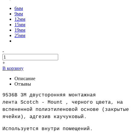
6мм
9мм
12мм
15мм
19мм
25мм
-
+
В корзину
Описание
Отзывы
9536B 3М д
вусторонняя монтажная
лента Scotch - Mount , черного цвета, на
вспененной полиэтиленовой основе (закрытые
ячейки), адгезив каучуковый.
Используется внутри помещений.