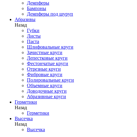
Демпферы
Бампоны
Демпферы под шуруп
Абразивы
Назад
Губки
Листы
Паста
Шлифовальные круги
Зачистные круги
Лепестковые круги
Фестончатые круги
Отрезные круги
Фибровые круги
Полировальные круги
Объемные круги
Доводочные круги
Абразивные круги
Герметики
Назад
Герметики
Высечка
Назад
Высечка