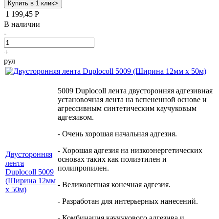
1 199,45
Р
В наличии
-
+
рул
5009 Duplocoll лента двусторонняя адгезивная
установочная лента на вспененной основе и
агрессивным синтетическим каучуковым
адгезивом.
- Очень хорошая начальная адгезия.
- Хорошая адгезия на низкоэнергетических
Двусторонняя
основах таких как полиэтилен и
лента
полипропилен.
Duplocoll 5009
(Ширина 12мм
- Великолепная конечная адгезия.
х 50м)
- Разработан для интерьерных нанесений.
- Комбинация каучукового адгезива и