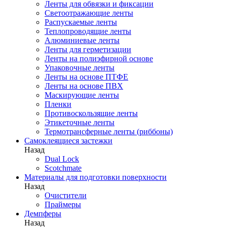
Ленты для обвязки и фиксации
Светоотражающие ленты
Распускаемые ленты
Теплопроводящие ленты
Алюминиевые ленты
Ленты для герметизации
Ленты на полиэфирной основе
Упаковочные ленты
Ленты на основе ПТФЕ
Ленты на основе ПВХ
Маскирующие ленты
Пленки
Противоскользящие ленты
Этикеточные ленты
Термотрансферные ленты (риббоны)
Cамоклеящиеся застежки
Назад
Dual Lock
Scotchmate
Материалы для подготовки поверхности
Назад
Очистители
Праймеры
Демпферы
Назад