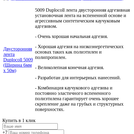
5009 Duplocoll лента двусторонняя адгезивная
установочная лента на вспененной основе и
агрессивным синтетическим каучуковым
адгезивом.
- Очень хорошая начальная адгезия.
- Хорошая адгезия на низкоэнергетических
Двусторонняя
основах таких как полиэтилен и
лента
полипропилен.
Duplocoll 5009
(Ширина 6мм
- Великолепная конечная адгезия.
х 50м)
- Разработан для интерьерных нанесений.
- Комбинация каучукового адгезива и
постоянно эластичного вспененного
полиэтилена гарантирует очень хорошее
скрепление даже на грубых и структурных
поверхностях.
Купить в 1 клик
+7