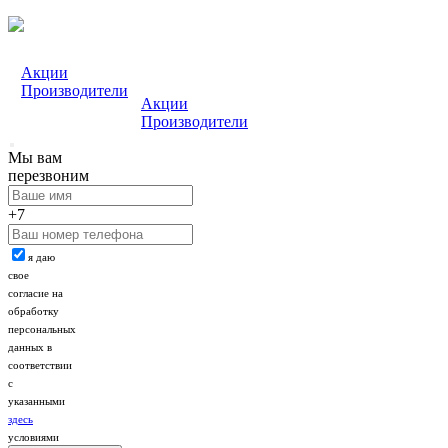
Акции
Производители
Акции
Производители
Мы вам
перезвоним
+7
я даю
свое
согласие на
обработку
персональных
данных в
соответствии
с
указанными
здесь
условиями