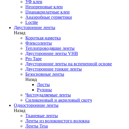
УФ клеи
Неопреновые клеи
Цианакрилатные клеи
Анаэробные герметики
Loctite
Двусторонние ленты
Назад
Короткая намотка
Флексоленты
Теплопроводящие ленты
Двусторонние ленты VHB
Pro Tape
Двусторонние ленты на вспененной основе
Двусторонние тонкие ленты
Безосновные ленты
Назад
Листы
Рулоны
Чистоудаляемые ленты
Силиконовый и акриловый скотч
Односторонние ленты
Назад
Тканевые ленты
Ленты из волокнистого волокна
Ленты Tesa