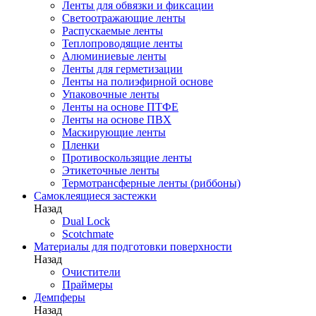
Ленты для обвязки и фиксации
Светоотражающие ленты
Распускаемые ленты
Теплопроводящие ленты
Алюминиевые ленты
Ленты для герметизации
Ленты на полиэфирной основе
Упаковочные ленты
Ленты на основе ПТФЕ
Ленты на основе ПВХ
Маскирующие ленты
Пленки
Противоскользящие ленты
Этикеточные ленты
Термотрансферные ленты (риббоны)
Cамоклеящиеся застежки
Назад
Dual Lock
Scotchmate
Материалы для подготовки поверхности
Назад
Очистители
Праймеры
Демпферы
Назад