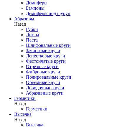
Демпферы
Бампоны
Демпферы под шуруп
Абразивы
Назад
Губки
Листы
Паста
Шлифовальные круги
Зачистные круги
Лепестковые круги
Фестончатые круги
Отрезные круги
Фибровые круги
Полировальные круги
Объемные круги
Доводочные круги
Абразивные круги
Герметики
Назад
Герметики
Высечка
Назад
Высечка