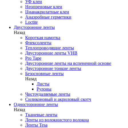
УФ клеи
Неопреновые клеи
Цианакрилатные клеи
Анаэробные герметики
Loctite
Двусторонние ленты
Назад
Короткая намотка
Флексоленты
Теплопроводящие ленты
Двусторонние ленты VHB
Pro Tape
Двусторонние ленты на вспененной основе
Двусторонние тонкие ленты
Безосновные ленты
Назад
Листы
Рулоны
Чистоудаляемые ленты
Силиконовый и акриловый скотч
Односторонние ленты
Назад
Тканевые ленты
Ленты из волокнистого волокна
Ленты Tesa