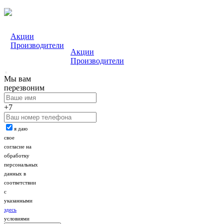
Акции
Производители
Акции
Производители
Мы вам
перезвоним
+7
я даю
свое
согласие на
обработку
персональных
данных в
соответствии
с
указанными
здесь
условиями