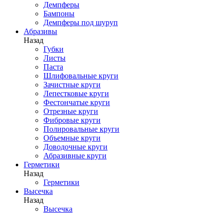
Демпферы
Бампоны
Демпферы под шуруп
Абразивы
Назад
Губки
Листы
Паста
Шлифовальные круги
Зачистные круги
Лепестковые круги
Фестончатые круги
Отрезные круги
Фибровые круги
Полировальные круги
Объемные круги
Доводочные круги
Абразивные круги
Герметики
Назад
Герметики
Высечка
Назад
Высечка