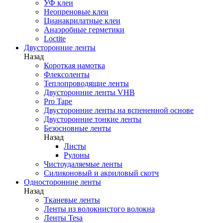
УФ клеи
Неопреновые клеи
Цианакрилатные клеи
Анаэробные герметики
Loctite
Двусторонние ленты
Назад
Короткая намотка
Флексоленты
Теплопроводящие ленты
Двусторонние ленты VHB
Pro Tape
Двусторонние ленты на вспененной основе
Двусторонние тонкие ленты
Безосновные ленты
Назад
Листы
Рулоны
Чистоудаляемые ленты
Силиконовый и акриловый скотч
Односторонние ленты
Назад
Тканевые ленты
Ленты из волокнистого волокна
Ленты Tesa