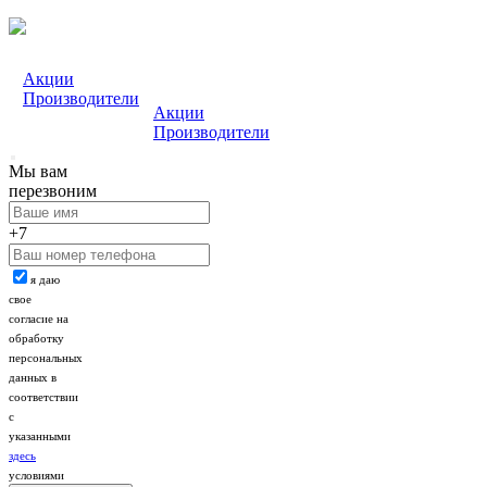
Акции
Производители
Акции
Производители
Мы вам
перезвоним
+7
я даю
свое
согласие на
обработку
персональных
данных в
соответствии
с
указанными
здесь
условиями