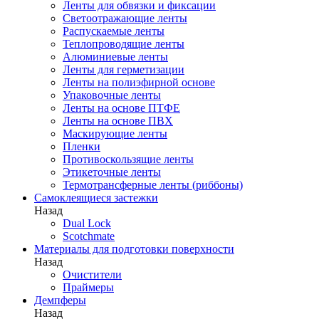
Ленты для обвязки и фиксации
Светоотражающие ленты
Распускаемые ленты
Теплопроводящие ленты
Алюминиевые ленты
Ленты для герметизации
Ленты на полиэфирной основе
Упаковочные ленты
Ленты на основе ПТФЕ
Ленты на основе ПВХ
Маскирующие ленты
Пленки
Противоскользящие ленты
Этикеточные ленты
Термотрансферные ленты (риббоны)
Cамоклеящиеся застежки
Назад
Dual Lock
Scotchmate
Материалы для подготовки поверхности
Назад
Очистители
Праймеры
Демпферы
Назад