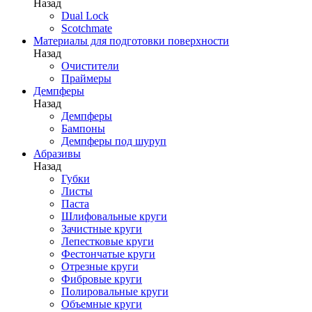
Назад
Dual Lock
Scotchmate
Материалы для подготовки поверхности
Назад
Очистители
Праймеры
Демпферы
Назад
Демпферы
Бампоны
Демпферы под шуруп
Абразивы
Назад
Губки
Листы
Паста
Шлифовальные круги
Зачистные круги
Лепестковые круги
Фестончатые круги
Отрезные круги
Фибровые круги
Полировальные круги
Объемные круги