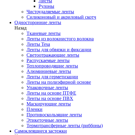
Листы
Рулоны
Чистоудаляемые ленты
Силиконовый и акриловый скотч
Односторонние ленты
Назад
Тканевые ленты
Ленты из волокнистого волокна
Ленты Tesa
Ленты для обвязки и фиксации
Светоотражающие ленты
Распускаемые ленты
Теплопроводящие ленты
Алюминиевые ленты
Ленты для герметизации
Ленты на полиэфирной основе
Упаковочные ленты
Ленты на основе ПТФЕ
Ленты на основе ПВХ
Маскирующие ленты
Пленки
Противоскользящие ленты
Этикеточные ленты
Термотрансферные ленты (риббоны)
Cамоклеящиеся застежки