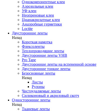
Однокомпонентные клеи
Аэрозольные клеи
УФ клеи
Неопреновые клеи
Цианакрилатные клеи
Анаэробные герметики
Loctite
Двусторонние ленты
Назад
Короткая намотка
Флексоленты
Теплопроводящие ленты
Двусторонние ленты VHB
Pro Tape
Двусторонние ленты на вспененной основе
Двусторонние тонкие ленты
Безосновные ленты
Назад
Листы
Рулоны
Чистоудаляемые ленты
Силиконовый и акриловый скотч
Односторонние ленты
Назад
Тканевые ленты