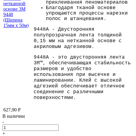
приклеивания пеноматериалов
нетканной
Благодаря тканой основе
основе 3M
упрощаются процессы нарезки
9448
полос и штанцевания.
(Ширина
15мм х 50м)
9448A - Двусторонняя
полупрозрачная лента толщиной
0,15 мм на нетканной основе с
акриловым адгезивом.
9448A - это двусторонняя лента
3M™, обеспечивающая стабильность
размеров и удобство
использования при высечке и
ламинировании. Клей с высокой
адгезией обеспечивает отличное
соединение с различными
поверхностями.
627,90
Р
В наличии
-
+