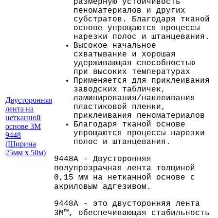
размерную устойчивость
пеноматериалов и других
субстратов. Благодаря тканой
основе упрощаются процессы
нарезки полос и штанцевания.
Высокое начальное
схватывание и хорошая
удерживающая способностью
при высоких температурах
Применяется для приклеивания
заводских табличек,
ламинирования/наклеивания
Двусторонняя
пластиковой пленки,
лента на
приклеивания пеноматериалов
нетканной
Благодаря тканой основе
основе 3M
упрощаются процессы нарезки
9448
полос и штанцевания.
(Ширина
25мм х 50м)
9448A - Двусторонняя
полупрозрачная лента толщиной
0,15 мм на нетканной основе с
акриловым адгезивом.
9448A - это двусторонняя лента
3M™, обеспечивающая стабильность