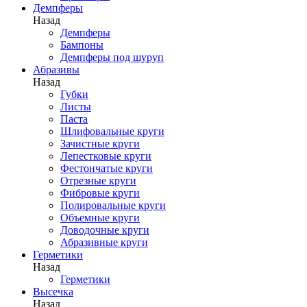
Демпферы
Назад
Демпферы
Бампоны
Демпферы под шуруп
Абразивы
Назад
Губки
Листы
Паста
Шлифовальные круги
Зачистные круги
Лепестковые круги
Фестончатые круги
Отрезные круги
Фибровые круги
Полировальные круги
Объемные круги
Доводочные круги
Абразивные круги
Герметики
Назад
Герметики
Высечка
Назад