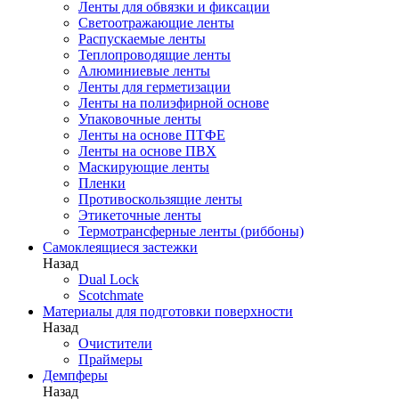
Ленты для обвязки и фиксации
Светоотражающие ленты
Распускаемые ленты
Теплопроводящие ленты
Алюминиевые ленты
Ленты для герметизации
Ленты на полиэфирной основе
Упаковочные ленты
Ленты на основе ПТФЕ
Ленты на основе ПВХ
Маскирующие ленты
Пленки
Противоскользящие ленты
Этикеточные ленты
Термотрансферные ленты (риббоны)
Cамоклеящиеся застежки
Назад
Dual Lock
Scotchmate
Материалы для подготовки поверхности
Назад
Очистители
Праймеры
Демпферы
Назад