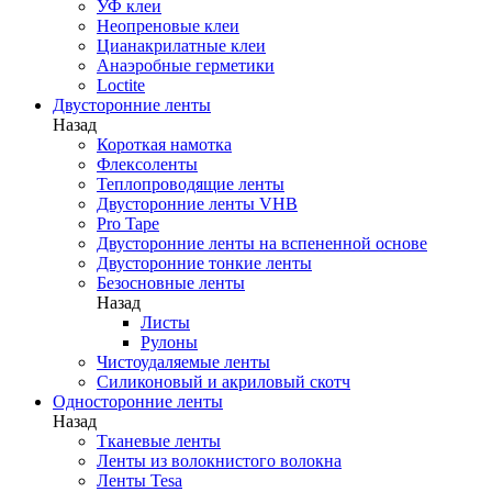
УФ клеи
Неопреновые клеи
Цианакрилатные клеи
Анаэробные герметики
Loctite
Двусторонние ленты
Назад
Короткая намотка
Флексоленты
Теплопроводящие ленты
Двусторонние ленты VHB
Pro Tape
Двусторонние ленты на вспененной основе
Двусторонние тонкие ленты
Безосновные ленты
Назад
Листы
Рулоны
Чистоудаляемые ленты
Силиконовый и акриловый скотч
Односторонние ленты
Назад
Тканевые ленты
Ленты из волокнистого волокна
Ленты Tesa