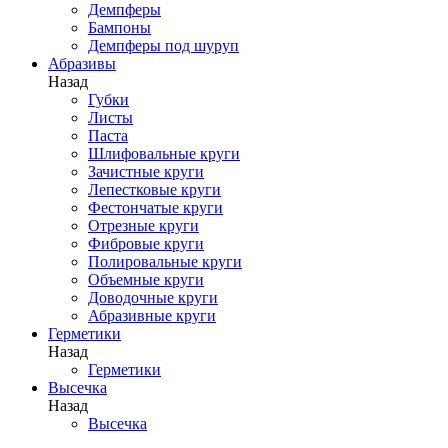
Демпферы
Бампоны
Демпферы под шуруп
Абразивы
Назад
Губки
Листы
Паста
Шлифовальные круги
Зачистные круги
Лепестковые круги
Фестончатые круги
Отрезные круги
Фибровые круги
Полировальные круги
Объемные круги
Доводочные круги
Абразивные круги
Герметики
Назад
Герметики
Высечка
Назад
Высечка