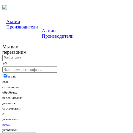
Акции
Производители
Акции
Производители
Мы вам
перезвоним
+7
я даю
свое
согласие на
обработку
персональных
данных в
соответствии
с
указанными
здесь
условиями