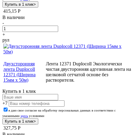
415,15
Р
В наличии
-
+
рул
Двухсторонняя
Лента 12371 Duplocoll Экологически
лента Duplocoll
чистая двусторонняя адгезивная лента на
12371 (Ширина
шелковой сетчатой основе без
15мм х 50м)
растворителя.
Купить в 1 клик
+7
я даю свое согласие на обработку персональных данных в соответствии с
указанными
здесь
условиями
327,75
Р
В наличии