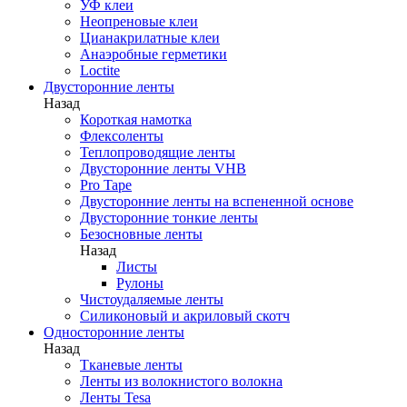
УФ клеи
Неопреновые клеи
Цианакрилатные клеи
Анаэробные герметики
Loctite
Двусторонние ленты
Назад
Короткая намотка
Флексоленты
Теплопроводящие ленты
Двусторонние ленты VHB
Pro Tape
Двусторонние ленты на вспененной основе
Двусторонние тонкие ленты
Безосновные ленты
Назад
Листы
Рулоны
Чистоудаляемые ленты
Силиконовый и акриловый скотч
Односторонние ленты
Назад
Тканевые ленты
Ленты из волокнистого волокна
Ленты Tesa