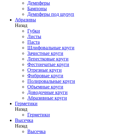
Демпферы
Бампоны
Демпферы под шуруп
Абразивы
Назад
Губки
Листы
Паста
Шлифовальные круги
Зачистные круги
Лепестковые круги
Фестончатые круги
Отрезные круги
Фибровые круги
Полировальные круги
Объемные круги
Доводочные круги
Абразивные круги
Герметики
Назад
Герметики
Высечка
Назад
Высечка