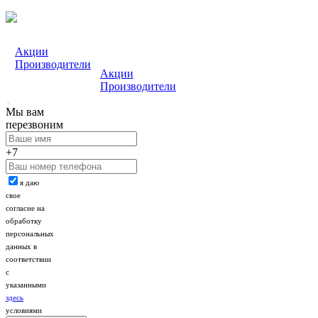
Акции
Производители
Акции
Производители
Мы вам
перезвоним
+7
я даю
свое
согласие на
обработку
персональных
данных в
соответствии
с
указанными
здесь
условиями