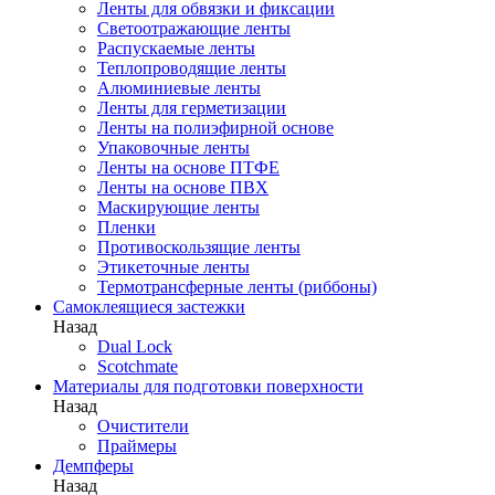
Ленты для обвязки и фиксации
Светоотражающие ленты
Распускаемые ленты
Теплопроводящие ленты
Алюминиевые ленты
Ленты для герметизации
Ленты на полиэфирной основе
Упаковочные ленты
Ленты на основе ПТФЕ
Ленты на основе ПВХ
Маскирующие ленты
Пленки
Противоскользящие ленты
Этикеточные ленты
Термотрансферные ленты (риббоны)
Cамоклеящиеся застежки
Назад
Dual Lock
Scotchmate
Материалы для подготовки поверхности
Назад
Очистители
Праймеры
Демпферы
Назад