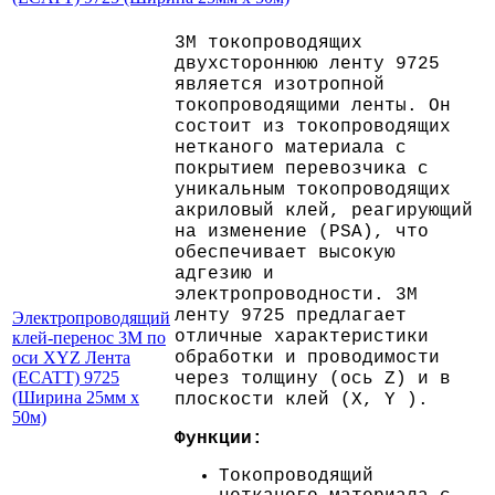
3M токопроводящих
двухстороннюю ленту 9725
является изотропной
токопроводящими ленты. Он
состоит из токопроводящих
нетканого материала с
покрытием перевозчика с
уникальным токопроводящих
акриловый клей, реагирующий
на изменение (PSA), что
обеспечивает высокую
адгезию и
электропроводности. 3M
ленту 9725 предлагает
Электропроводящий
отличные характеристики
клей-перенос 3M по
оси XYZ Лента
обработки и проводимости
(ECATT) 9725
через толщину (ось Z) и в
(Ширина 25мм х
плоскости клей (X, Y ).
50м)
Функции:
Токопроводящий