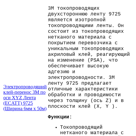
3M токопроводящих
двухстороннюю ленту 9725
является изотропной
токопроводящими ленты. Он
состоит из токопроводящих
нетканого материала с
покрытием перевозчика с
уникальным токопроводящих
акриловый клей, реагирующий
на изменение (PSA), что
обеспечивает высокую
адгезию и
электропроводности. 3M
ленту 9725 предлагает
Электропроводящий
отличные характеристики
клей-перенос 3M по
обработки и проводимости
оси XYZ Лента
через толщину (ось Z) и в
(ECATT) 9725
плоскости клей (X, Y ).
(Ширина 6мм х 50м)
Функции:
Токопроводящий
нетканого материала с