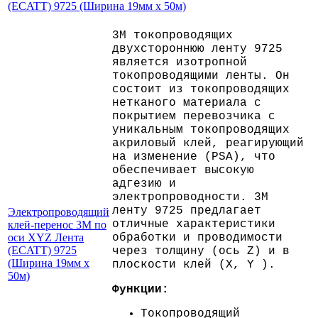
3M токопроводящих
двухстороннюю ленту 9725
является изотропной
токопроводящими ленты. Он
состоит из токопроводящих
нетканого материала с
покрытием перевозчика с
уникальным токопроводящих
акриловый клей, реагирующий
на изменение (PSA), что
обеспечивает высокую
адгезию и
электропроводности. 3M
ленту 9725 предлагает
Электропроводящий
отличные характеристики
клей-перенос 3M по
оси XYZ Лента
обработки и проводимости
(ECATT) 9725
через толщину (ось Z) и в
(Ширина 19мм х
плоскости клей (X, Y ).
50м)
Функции:
Токопроводящий