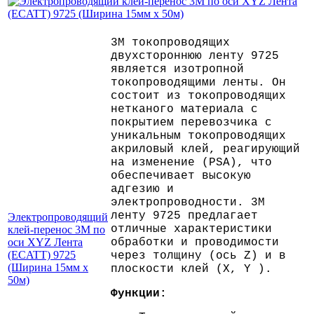
3M токопроводящих
двухстороннюю ленту 9725
является изотропной
токопроводящими ленты. Он
состоит из токопроводящих
нетканого материала с
покрытием перевозчика с
уникальным токопроводящих
акриловый клей, реагирующий
на изменение (PSA), что
обеспечивает высокую
адгезию и
электропроводности. 3M
ленту 9725 предлагает
Электропроводящий
отличные характеристики
клей-перенос 3M по
оси XYZ Лента
обработки и проводимости
(ECATT) 9725
через толщину (ось Z) и в
(Ширина 15мм х
плоскости клей (X, Y ).
50м)
Функции: