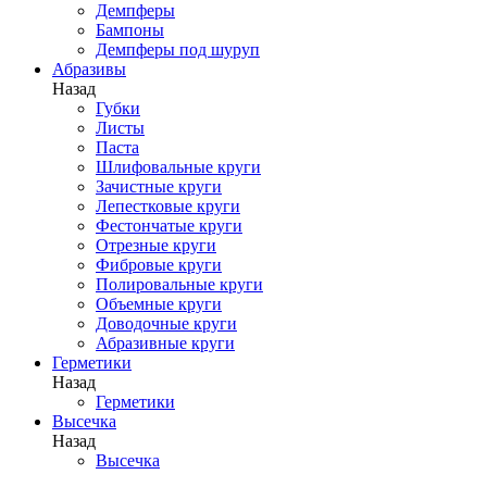
Демпферы
Бампоны
Демпферы под шуруп
Абразивы
Назад
Губки
Листы
Паста
Шлифовальные круги
Зачистные круги
Лепестковые круги
Фестончатые круги
Отрезные круги
Фибровые круги
Полировальные круги
Объемные круги
Доводочные круги
Абразивные круги
Герметики
Назад
Герметики
Высечка
Назад
Высечка