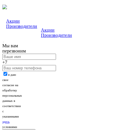
Акции
Производители
Акции
Производители
Мы вам
перезвоним
+7
я даю
свое
согласие на
обработку
персональных
данных в
соответствии
с
указанными
здесь
условиями