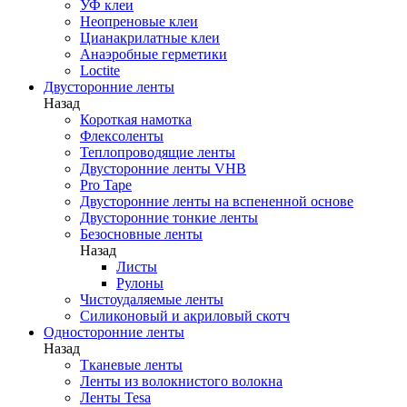
УФ клеи
Неопреновые клеи
Цианакрилатные клеи
Анаэробные герметики
Loctite
Двусторонние ленты
Назад
Короткая намотка
Флексоленты
Теплопроводящие ленты
Двусторонние ленты VHB
Pro Tape
Двусторонние ленты на вспененной основе
Двусторонние тонкие ленты
Безосновные ленты
Назад
Листы
Рулоны
Чистоудаляемые ленты
Силиконовый и акриловый скотч
Односторонние ленты
Назад
Тканевые ленты
Ленты из волокнистого волокна
Ленты Tesa