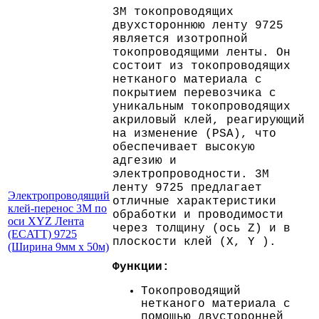
3M токопроводящих
двухстороннюю ленту 9725
является изотропной
токопроводящими ленты. Он
состоит из токопроводящих
нетканого материала с
покрытием перевозчика с
уникальным токопроводящих
акриловый клей, реагирующий
на изменение (PSA), что
обеспечивает высокую
адгезию и
электропроводности. 3M
ленту 9725 предлагает
Электропроводящий
отличные характеристики
клей-перенос 3M по
обработки и проводимости
оси XYZ Лента
через толщину (ось Z) и в
(ECATT) 9725
плоскости клей (X, Y ).
(Ширина 9мм х 50м)
Функции:
Токопроводящий
нетканого материала с
помощью двусторонней