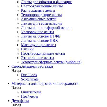
Ленты для обвязки и фиксации
Светоотражающие ленты
Распускаемые ленты
Теплопроводящие ленты
Алюминиевые ленты
Ленты для герметизации
Ленты на полиэфирной основе
Упаковочные ленты
Ленты на основе ПТФЕ
Ленты на основе ПВХ
Маскирующие ленты
Пленки
Противоскользящие ленты
Этикеточные ленты
Термотрансферные ленты (риббоны)
Cамоклеящиеся застежки
Назад
Dual Lock
Scotchmate
Материалы для подготовки поверхности
Назад
Очистители
Праймеры
Демпферы
Назад