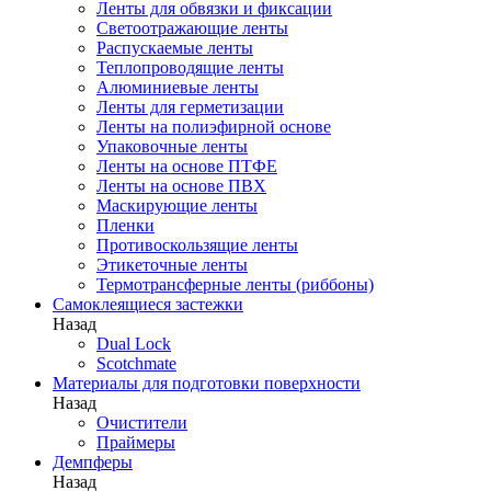
Ленты для обвязки и фиксации
Светоотражающие ленты
Распускаемые ленты
Теплопроводящие ленты
Алюминиевые ленты
Ленты для герметизации
Ленты на полиэфирной основе
Упаковочные ленты
Ленты на основе ПТФЕ
Ленты на основе ПВХ
Маскирующие ленты
Пленки
Противоскользящие ленты
Этикеточные ленты
Термотрансферные ленты (риббоны)
Cамоклеящиеся застежки
Назад
Dual Lock
Scotchmate
Материалы для подготовки поверхности
Назад
Очистители
Праймеры
Демпферы
Назад