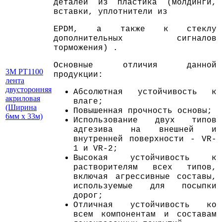
деталей из пластика (молдинги,
вставки, уплотнители из
ЕPDM, а также к стеклу
дополнительных сигналов
торможения) .
Основные отличия данной
3M PT1100
продукции:
лента
двусторонняя
Абсолютная устойчивость к
акриловая
влаге;
(Ширина
Повышенная прочность основы;
6мм х 33м)
Использование двух типов
адгезива на внешней и
внутренней поверхности - VR-
1 и VR-2;
Высокая устойчивость к
растворителям всех типов,
включая агрессивные составы,
используемые для посыпки
дорог;
Отличная устойчивость ко
всем компонентам и составам