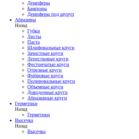
Демпферы
Бампоны
Демпферы под шуруп
Абразивы
Назад
Губки
Листы
Паста
Шлифовальные круги
Зачистные круги
Лепестковые круги
Фестончатые круги
Отрезные круги
Фибровые круги
Полировальные круги
Объемные круги
Доводочные круги
Абразивные круги
Герметики
Назад
Герметики
Высечка
Назад
Высечка