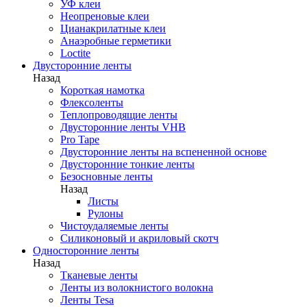
УФ клеи
Неопреновые клеи
Цианакрилатные клеи
Анаэробные герметики
Loctite
Двусторонние ленты
Назад
Короткая намотка
Флексоленты
Теплопроводящие ленты
Двусторонние ленты VHB
Pro Tape
Двусторонние ленты на вспененной основе
Двусторонние тонкие ленты
Безосновные ленты
Назад
Листы
Рулоны
Чистоудаляемые ленты
Силиконовый и акриловый скотч
Односторонние ленты
Назад
Тканевые ленты
Ленты из волокнистого волокна
Ленты Tesa