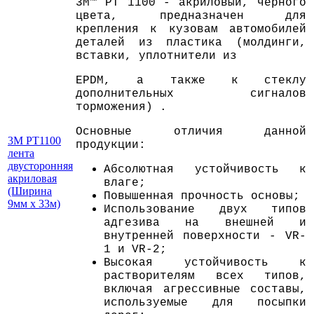
3M™ PT 1100 - акриловый, черного
цвета, предназначен для
крепления к кузовам автомобилей
деталей из пластика (молдинги,
вставки, уплотнители из
ЕPDM, а также к стеклу
дополнительных сигналов
торможения) .
Основные отличия данной
3M PT1100
продукции:
лента
двусторонняя
Абсолютная устойчивость к
акриловая
влаге;
(Ширина
Повышенная прочность основы;
9мм х 33м)
Использование двух типов
адгезива на внешней и
внутренней поверхности - VR-
1 и VR-2;
Высокая устойчивость к
растворителям всех типов,
включая агрессивные составы,
используемые для посыпки