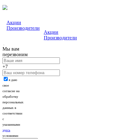
Акции
Производители
Акции
Производители
Мы вам
перезвоним
+7
я даю
свое
согласие на
обработку
персональных
данных в
соответствии
с
указанными
здесь
условиями