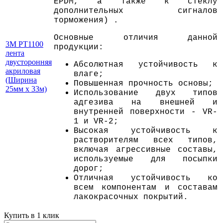
ЕPDM, а также к стеклу
дополнительных сигналов
торможения) .
Основные отличия данной
3M PT1100
продукции:
лента
двусторонняя
Абсолютная устойчивость к
акриловая
влаге;
(Ширина
Повышенная прочность основы;
25мм х 33м)
Использование двух типов
адгезива на внешней и
внутренней поверхности - VR-
1 и VR-2;
Высокая устойчивость к
растворителям всех типов,
включая агрессивные составы,
используемые для посыпки
дорог;
Отличная устойчивость ко
всем компонентам и составам
лакокрасочных покрытий.
Купить в 1 клик