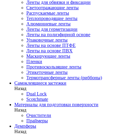
Ленты для обвязки и фиксации
Светоотражающие ленты
Распускаемые ленты
Теплопроводящие ленты
Алюминиевые ленты
Ленты для герметизации
Ленты на полиэфирной основе
Упаковочные ленты
Ленты на основе ПТФЕ
Ленты на основе ПВХ
Маскирующие ленты
Пленки
Противоскользящие ленты
Этикеточные ленты
Термотрансферные ленты (риббоны)
Cамоклеящиеся застежки
Назад
Dual Lock
Scotchmate
Материалы для подготовки поверхности
Назад
Очистители
Праймеры
Демпферы
Назад