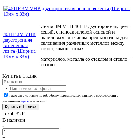
+
Лента 3М VHB 4611F двусторонняя, цвет
серый, с пеноакриловой основой и
4611F 3М VHB
акриловым адгезивом предназначена для
двусторонняя
склеивания различных металлов между
вспененная
собой, композитных
лента (Ширина
19мм х 33м)
материалов, металла со стеклом и стекло +
стекло.
Купить в 1 клик
+7
я даю свое согласие на обработку персональных данных в соответствии с
указанными
здесь
условиями
5 760,35
Р
В наличии
-
+