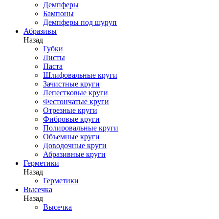
Демпферы
Бампоны
Демпферы под шуруп
Абразивы
Назад
Губки
Листы
Паста
Шлифовальные круги
Зачистные круги
Лепестковые круги
Фестончатые круги
Отрезные круги
Фибровые круги
Полировальные круги
Объемные круги
Доводочные круги
Абразивные круги
Герметики
Назад
Герметики
Высечка
Назад
Высечка