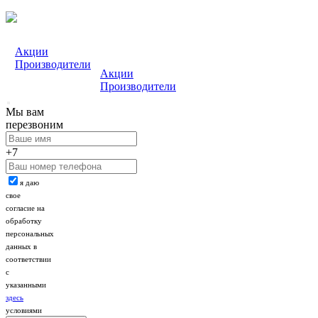
Акции
Производители
Акции
Производители
Мы вам
перезвоним
+7
я даю
свое
согласие на
обработку
персональных
данных в
соответствии
с
указанными
здесь
условиями