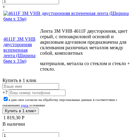
+
Лента 3М VHB 4611F двусторонняя, цвет
серый, с пеноакриловой основой и
4611F 3М VHB
акриловым адгезивом предназначена для
двусторонняя
склеивания различных металлов между
вспененная
собой, композитных
лента (Ширина
6мм х 33м)
материалов, металла со стеклом и стекло +
стекло.
Купить в 1 клик
+7
я даю свое согласие на обработку персональных данных в соответствии с
указанными
здесь
условиями
1 819,30
Р
В наличии
-