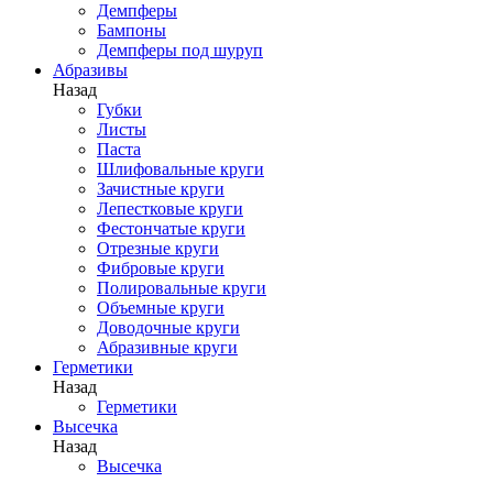
Демпферы
Бампоны
Демпферы под шуруп
Абразивы
Назад
Губки
Листы
Паста
Шлифовальные круги
Зачистные круги
Лепестковые круги
Фестончатые круги
Отрезные круги
Фибровые круги
Полировальные круги
Объемные круги
Доводочные круги
Абразивные круги
Герметики
Назад
Герметики
Высечка
Назад
Высечка