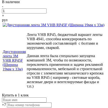
В наличии
-
+
рул
Лента VHB RP45, бюджетный вариант ленты
VHB 4941, способна конкурировать по
экономической составляющей с болтами и
шурупами, сваркой.
Двусторонняя
Данная лента была специально запущена
лента 3М
компанией 3М, чтобы по возможности,
VHB RP45F
переключить применения и задачи рекламной
(Ширина
промышленности, мебельной и строительной
19мм х 33м)
отросли с
элементами механического крепежа
на VHB RP45 ( например - световые короба,
железные двери и вентелируемые фасады и
т.п.)
Купить в 1 клик
+7