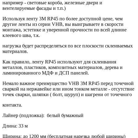
например - световые короба, железные двери и
вентелируемые фасады и т.п.)
Используя ленту 3М RP45 по более доступной цене, чем
другие ленты из серии VHB, вы выигрываете в скорости
монтажа, эстетике и уверенной прочности по всей длинне
клеевого шва, т.к.
нагрузка будет распределяться по все плоскости склеиваемых
материалов.
Как правило, ленту RP45 используют для склеивания
металлов, пластиков, композитных материалов, дерева и
ламинированного МДФ и ДСП панелей.
Немало важное преимущество VHB 3М RP45 перед точечной
сваркой на нержавейке или ином тонком металле - отсутствие
точек сварки, шляпки ( болт, шуруп) и шагрени от точечного
контакта.
Лайнер (подложка): белый бумажный
Длина: 33 м
Ширина: до 1200 мм (бесплатная нарезка любой ширины)