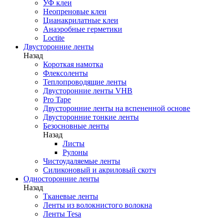
УФ клеи
Неопреновые клеи
Цианакрилатные клеи
Анаэробные герметики
Loctite
Двусторонние ленты
Назад
Короткая намотка
Флексоленты
Теплопроводящие ленты
Двусторонние ленты VHB
Pro Tape
Двусторонние ленты на вспененной основе
Двусторонние тонкие ленты
Безосновные ленты
Назад
Листы
Рулоны
Чистоудаляемые ленты
Силиконовый и акриловый скотч
Односторонние ленты
Назад
Тканевые ленты
Ленты из волокнистого волокна
Ленты Tesa