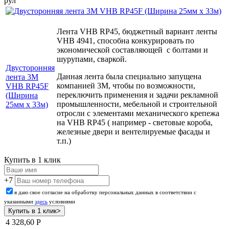
рул
Лента VHB RP45, бюджетный вариант ленты
VHB 4941, способна конкурировать по
экономической составляющей с болтами и
шурупами, сваркой.
Двусторонняя
Данная лента была специально запущена
лента 3М
компанией 3М, чтобы по возможности,
VHB RP45F
переключить применения и задачи рекламной
(Ширина
промышленности, мебельной и строительной
25мм х 33м)
отросли с
элементами механического крепежа
на VHB RP45 ( например - световые короба,
железные двери и вентелируемые фасады и
т.п.)
Купить в 1 клик
+7
я даю свое согласие на обработку персональных данных в соответствии с
указанными
здесь
условиями
4 328,60
Р