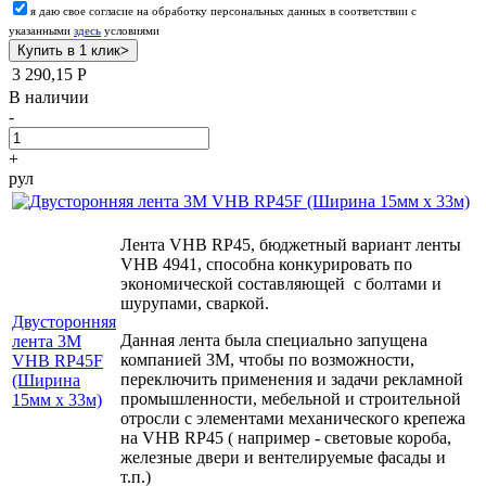
я даю свое согласие на обработку персональных данных в соответствии с
указанными
здесь
условиями
3 290,15
Р
В наличии
-
+
рул
Лента VHB RP45, бюджетный вариант ленты
VHB 4941, способна конкурировать по
экономической составляющей с болтами и
шурупами, сваркой.
Двусторонняя
Данная лента была специально запущена
лента 3М
компанией 3М, чтобы по возможности,
VHB RP45F
переключить применения и задачи рекламной
(Ширина
промышленности, мебельной и строительной
15мм х 33м)
отросли с
элементами механического крепежа
на VHB RP45 ( например - световые короба,
железные двери и вентелируемые фасады и
т.п.)