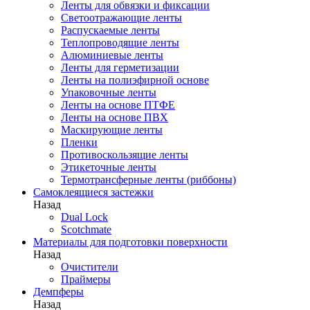
Ленты для обвязки и фиксации
Светоотражающие ленты
Распускаемые ленты
Теплопроводящие ленты
Алюминиевые ленты
Ленты для герметизации
Ленты на полиэфирной основе
Упаковочные ленты
Ленты на основе ПТФЕ
Ленты на основе ПВХ
Маскирующие ленты
Пленки
Противоскользящие ленты
Этикеточные ленты
Термотрансферные ленты (риббоны)
Cамоклеящиеся застежки
Назад
Dual Lock
Scotchmate
Материалы для подготовки поверхности
Назад
Очистители
Праймеры
Демпферы
Назад