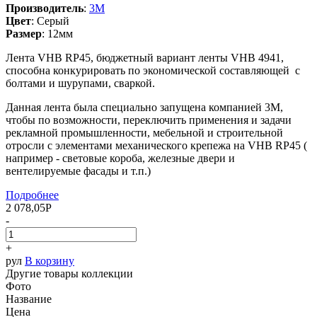
Производитель
:
3M
Цвет
:
Серый
Размер
:
12мм
Лента VHB RP45, бюджетный вариант ленты VHB 4941,
способна конкурировать по экономической составляющей с
болтами и шурупами, сваркой.
Данная лента была специально запущена компанией 3М,
чтобы по возможности, переключить применения и задачи
рекламной промышленности, мебельной и строительной
отросли с
элементами механического крепежа на VHB RP45 (
например - световые короба, железные двери и
вентелируемые фасады и т.п.)
Подробнее
2 078,05
Р
-
+
рул
В корзину
Другие товары коллекции
Фото
Название
Цена