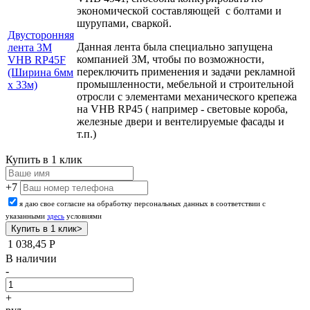
экономической составляющей с болтами и
шурупами, сваркой.
Двусторонняя
Данная лента была специально запущена
лента 3М
компанией 3М, чтобы по возможности,
VHB RP45F
переключить применения и задачи рекламной
(Ширина 6мм
промышленности, мебельной и строительной
х 33м)
отросли с
элементами механического крепежа
на VHB RP45 ( например - световые короба,
железные двери и вентелируемые фасады и
т.п.)
Купить в 1 клик
+7
я даю свое согласие на обработку персональных данных в соответствии с
указанными
здесь
условиями
1 038,45
Р
В наличии
-
+