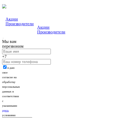
Акции
Производители
Акции
Производители
Мы вам
перезвоним
+7
я даю
свое
согласие на
обработку
персональных
данных в
соответствии
с
указанными
здесь
условиями