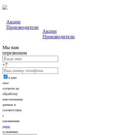
Акции
Производители
Акции
Производители
Мы вам
перезвоним
+7
я даю
свое
согласие на
обработку
персональных
данных в
соответствии
с
указанными
здесь
условиями