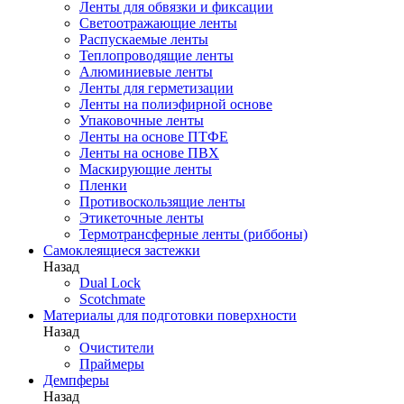
Ленты для обвязки и фиксации
Светоотражающие ленты
Распускаемые ленты
Теплопроводящие ленты
Алюминиевые ленты
Ленты для герметизации
Ленты на полиэфирной основе
Упаковочные ленты
Ленты на основе ПТФЕ
Ленты на основе ПВХ
Маскирующие ленты
Пленки
Противоскользящие ленты
Этикеточные ленты
Термотрансферные ленты (риббоны)
Cамоклеящиеся застежки
Назад
Dual Lock
Scotchmate
Материалы для подготовки поверхности
Назад
Очистители
Праймеры
Демпферы
Назад