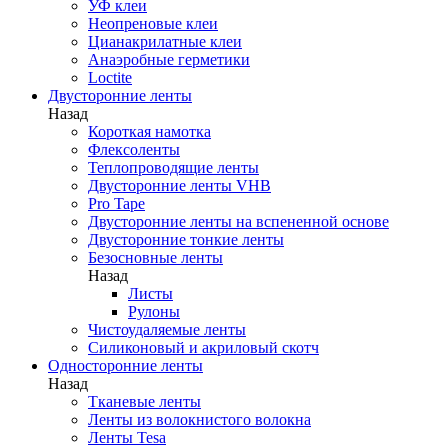
УФ клеи
Неопреновые клеи
Цианакрилатные клеи
Анаэробные герметики
Loctite
Двусторонние ленты
Назад
Короткая намотка
Флексоленты
Теплопроводящие ленты
Двусторонние ленты VHB
Pro Tape
Двусторонние ленты на вспененной основе
Двусторонние тонкие ленты
Безосновные ленты
Назад
Листы
Рулоны
Чистоудаляемые ленты
Силиконовый и акриловый скотч
Односторонние ленты
Назад
Тканевые ленты
Ленты из волокнистого волокна
Ленты Tesa