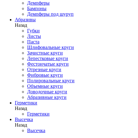
Демпферы
Бампоны
Демпферы под шуруп
Абразивы
Назад
Губки
Листы
Паста
Шлифовальные круги
Зачистные круги
Лепестковые круги
Фестончатые круги
Отрезные круги
Фибровые круги
Полировальные круги
Объемные круги
Доводочные круги
Абразивные круги
Герметики
Назад
Герметики
Высечка
Назад
Высечка