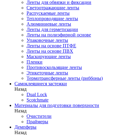
Ленты для обвязки и фиксации
Светоотражающие ленты
Распускаемые ленты
Теплопроводящие ленты
Алюминиевые ленты
Ленты для герметизации
Ленты на полиэфирной основе
Упаковочные ленты
Ленты на основе ПТФЕ
Ленты на основе ПВХ
Маскирующие ленты
Пленки
Противоскользящие ленты
Этикеточные ленты
Термотрансферные ленты (риббоны)
Cамоклеящиеся застежки
Назад
Dual Lock
Scotchmate
Материалы для подготовки поверхности
Назад
Очистители
Праймеры
Демпферы
Назад