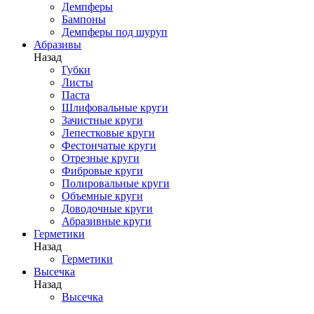
Демпферы
Бампоны
Демпферы под шуруп
Абразивы
Назад
Губки
Листы
Паста
Шлифовальные круги
Зачистные круги
Лепестковые круги
Фестончатые круги
Отрезные круги
Фибровые круги
Полировальные круги
Объемные круги
Доводочные круги
Абразивные круги
Герметики
Назад
Герметики
Высечка
Назад
Высечка