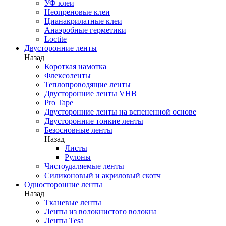
УФ клеи
Неопреновые клеи
Цианакрилатные клеи
Анаэробные герметики
Loctite
Двусторонние ленты
Назад
Короткая намотка
Флексоленты
Теплопроводящие ленты
Двусторонние ленты VHB
Pro Tape
Двусторонние ленты на вспененной основе
Двусторонние тонкие ленты
Безосновные ленты
Назад
Листы
Рулоны
Чистоудаляемые ленты
Силиконовый и акриловый скотч
Односторонние ленты
Назад
Тканевые ленты
Ленты из волокнистого волокна
Ленты Tesa