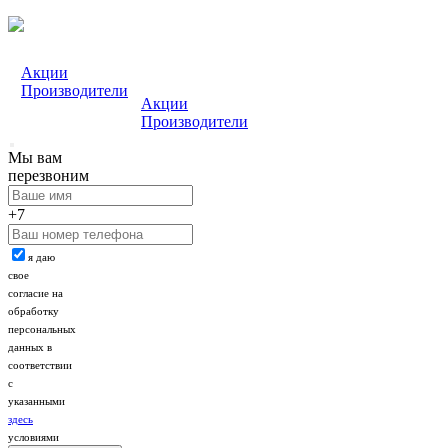
Акции
Производители
Акции
Производители
Мы вам
перезвоним
+7
я даю
свое
согласие на
обработку
персональных
данных в
соответствии
с
указанными
здесь
условиями