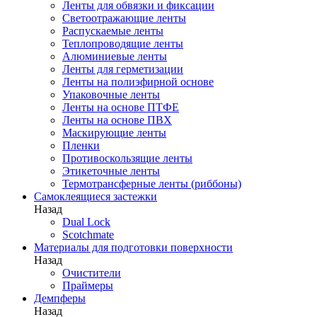
Ленты для обвязки и фиксации
Светоотражающие ленты
Распускаемые ленты
Теплопроводящие ленты
Алюминиевые ленты
Ленты для герметизации
Ленты на полиэфирной основе
Упаковочные ленты
Ленты на основе ПТФЕ
Ленты на основе ПВХ
Маскирующие ленты
Пленки
Противоскользящие ленты
Этикеточные ленты
Термотрансферные ленты (риббоны)
Cамоклеящиеся застежки
Назад
Dual Lock
Scotchmate
Материалы для подготовки поверхности
Назад
Очистители
Праймеры
Демпферы
Назад