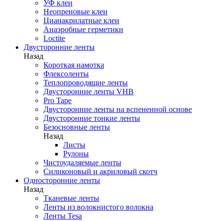
УФ клеи
Неопреновые клеи
Цианакрилатные клеи
Анаэробные герметики
Loctite
Двусторонние ленты
Назад
Короткая намотка
Флексоленты
Теплопроводящие ленты
Двусторонние ленты VHB
Pro Tape
Двусторонние ленты на вспененной основе
Двусторонние тонкие ленты
Безосновные ленты
Назад
Листы
Рулоны
Чистоудаляемые ленты
Силиконовый и акриловый скотч
Односторонние ленты
Назад
Тканевые ленты
Ленты из волокнистого волокна
Ленты Tesa