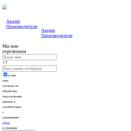
Акции
Производители
Акции
Производители
Мы вам
перезвоним
+7
я даю
свое
согласие на
обработку
персональных
данных в
соответствии
с
указанными
здесь
условиями