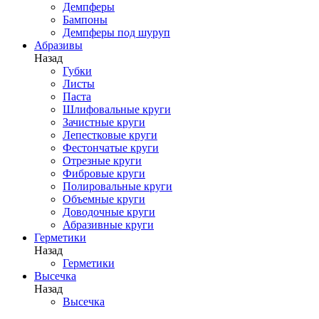
Демпферы
Бампоны
Демпферы под шуруп
Абразивы
Назад
Губки
Листы
Паста
Шлифовальные круги
Зачистные круги
Лепестковые круги
Фестончатые круги
Отрезные круги
Фибровые круги
Полировальные круги
Объемные круги
Доводочные круги
Абразивные круги
Герметики
Назад
Герметики
Высечка
Назад
Высечка