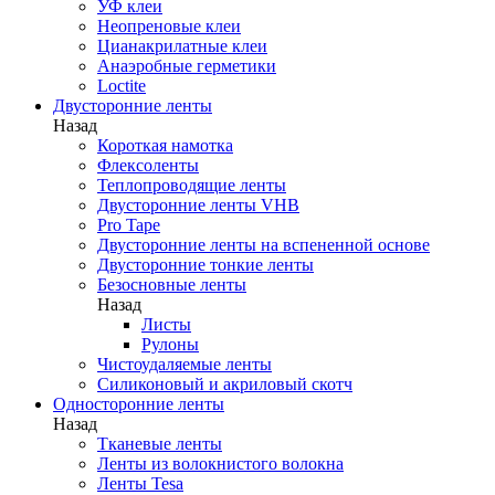
УФ клеи
Неопреновые клеи
Цианакрилатные клеи
Анаэробные герметики
Loctite
Двусторонние ленты
Назад
Короткая намотка
Флексоленты
Теплопроводящие ленты
Двусторонние ленты VHB
Pro Tape
Двусторонние ленты на вспененной основе
Двусторонние тонкие ленты
Безосновные ленты
Назад
Листы
Рулоны
Чистоудаляемые ленты
Силиконовый и акриловый скотч
Односторонние ленты
Назад
Тканевые ленты
Ленты из волокнистого волокна
Ленты Tesa