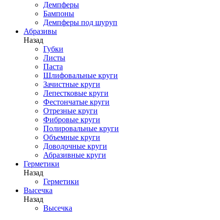
Демпферы
Бампоны
Демпферы под шуруп
Абразивы
Назад
Губки
Листы
Паста
Шлифовальные круги
Зачистные круги
Лепестковые круги
Фестончатые круги
Отрезные круги
Фибровые круги
Полировальные круги
Объемные круги
Доводочные круги
Абразивные круги
Герметики
Назад
Герметики
Высечка
Назад
Высечка