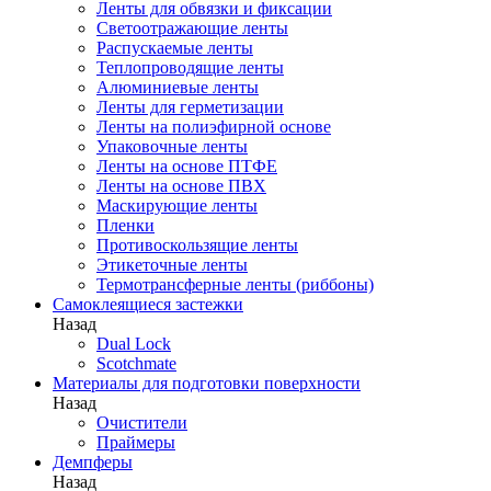
Ленты для обвязки и фиксации
Светоотражающие ленты
Распускаемые ленты
Теплопроводящие ленты
Алюминиевые ленты
Ленты для герметизации
Ленты на полиэфирной основе
Упаковочные ленты
Ленты на основе ПТФЕ
Ленты на основе ПВХ
Маскирующие ленты
Пленки
Противоскользящие ленты
Этикеточные ленты
Термотрансферные ленты (риббоны)
Cамоклеящиеся застежки
Назад
Dual Lock
Scotchmate
Материалы для подготовки поверхности
Назад
Очистители
Праймеры
Демпферы
Назад