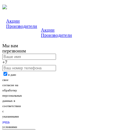
Акции
Производители
Акции
Производители
Мы вам
перезвоним
+7
я даю
свое
согласие на
обработку
персональных
данных в
соответствии
с
указанными
здесь
условиями