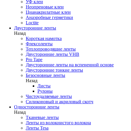
УФ клеи
Неопреновые клеи
Цианакрилатные клеи
Анаэробные герметики
Loctite
Двусторонние ленты
Назад
Короткая намотка
Флексоленты
Теплопроводящие ленты
Двусторонние ленты VHB
Pro Tape
Двусторонние ленты на вспененной основе
Двусторонние тонкие ленты
Безосновные ленты
Назад
Листы
Рулоны
Чистоудаляемые ленты
Силиконовый и акриловый скотч
Односторонние ленты
Назад
Тканевые ленты
Ленты из волокнистого волокна
Ленты Tesa