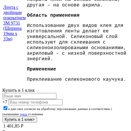
другая – на основе акрила.
Лента с
двойным
Область применения
покрытием
3M 9731
Использование двух видов клея для
(Ширина
изготовления ленты делает ее
19мм х
универсальной. Силиконовый слой
33м)
используют для склеивания с
силиконоизолироваными основаниями,
акриловый – с низкой поверхностной
энергией.
Применение
Приклеивание силиконового каучука.
Купить в 1 клик
+7
я даю свое согласие на обработку персональных данных в соответствии с
указанными
здесь
условиями
1 401,85
Р