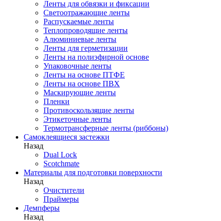
Ленты для обвязки и фиксации
Светоотражающие ленты
Распускаемые ленты
Теплопроводящие ленты
Алюминиевые ленты
Ленты для герметизации
Ленты на полиэфирной основе
Упаковочные ленты
Ленты на основе ПТФЕ
Ленты на основе ПВХ
Маскирующие ленты
Пленки
Противоскользящие ленты
Этикеточные ленты
Термотрансферные ленты (риббоны)
Cамоклеящиеся застежки
Назад
Dual Lock
Scotchmate
Материалы для подготовки поверхности
Назад
Очистители
Праймеры
Демпферы
Назад