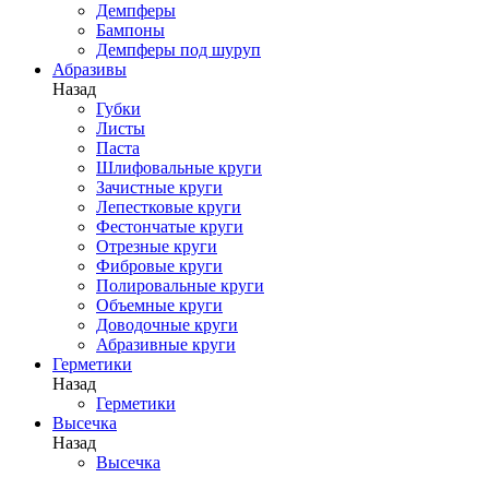
Демпферы
Бампоны
Демпферы под шуруп
Абразивы
Назад
Губки
Листы
Паста
Шлифовальные круги
Зачистные круги
Лепестковые круги
Фестончатые круги
Отрезные круги
Фибровые круги
Полировальные круги
Объемные круги
Доводочные круги
Абразивные круги
Герметики
Назад
Герметики
Высечка
Назад
Высечка