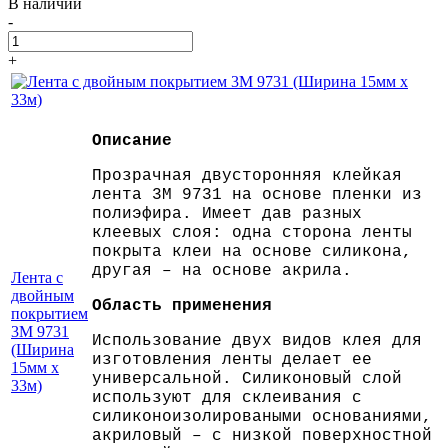
В наличии
-
+
Описание
Прозрачная двусторонняя клейкая
лента 3M 9731 на основе пленки из
полиэфира. Имеет дав разных
клеевых слоя: одна сторона ленты
покрыта клеи на основе силикона,
другая – на основе акрила.
Лента с
двойным
Область применения
покрытием
3M 9731
Использование двух видов клея для
(Ширина
изготовления ленты делает ее
15мм х
универсальной. Силиконовый слой
33м)
используют для склеивания с
силиконоизолироваными основаниями,
акриловый – с низкой поверхностной