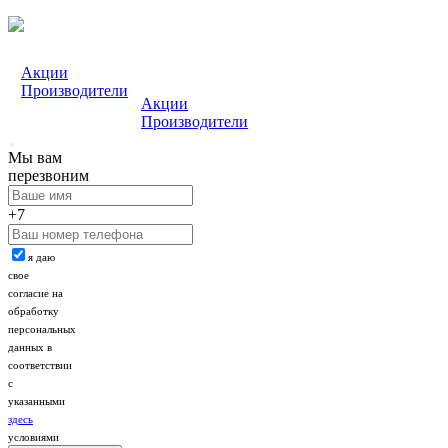
Акции
Производители
Акции
Производители
Мы вам
перезвоним
+7
я даю
свое
согласие на
обработку
персональных
данных в
соответствии
с
указанными
здесь
условиями