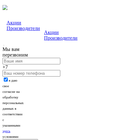
Акции
Производители
Акции
Производители
Мы вам
перезвоним
+7
я даю
свое
согласие на
обработку
персональных
данных в
соответствии
с
указанными
здесь
условиями