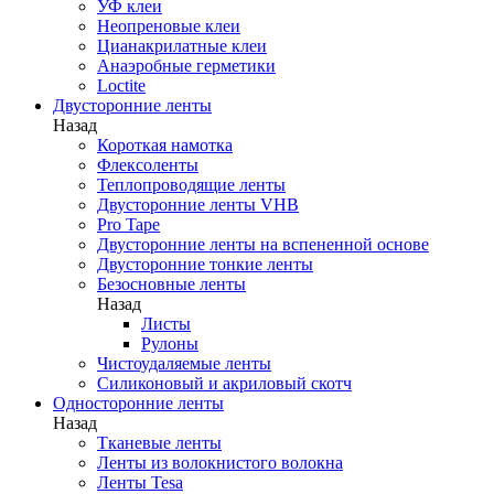
УФ клеи
Неопреновые клеи
Цианакрилатные клеи
Анаэробные герметики
Loctite
Двусторонние ленты
Назад
Короткая намотка
Флексоленты
Теплопроводящие ленты
Двусторонние ленты VHB
Pro Tape
Двусторонние ленты на вспененной основе
Двусторонние тонкие ленты
Безосновные ленты
Назад
Листы
Рулоны
Чистоудаляемые ленты
Силиконовый и акриловый скотч
Односторонние ленты
Назад
Тканевые ленты
Ленты из волокнистого волокна
Ленты Tesa