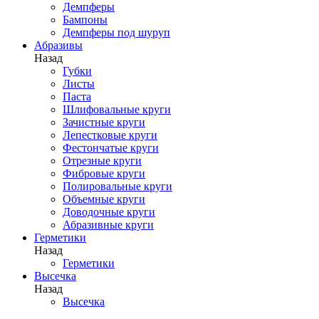
Демпферы
Бампоны
Демпферы под шуруп
Абразивы
Назад
Губки
Листы
Паста
Шлифовальные круги
Зачистные круги
Лепестковые круги
Фестончатые круги
Отрезные круги
Фибровые круги
Полировальные круги
Объемные круги
Доводочные круги
Абразивные круги
Герметики
Назад
Герметики
Высечка
Назад
Высечка