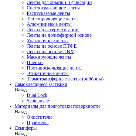
Ленты для обвязки и фиксации
Светоотражающие ленты
Распускаемые ленты
Теплопроводящие ленты
Алюминиевые ленты
Ленты для герметизации
Ленты на полиэфирной основе
Упаковочные ленты
Ленты на основе ПТФЕ
Ленты на основе ПВХ
Маскирующие ленты
Пленки
Противоскользящие ленты
Этикеточные ленты
Термотрансферные ленты (риббоны)
Cамоклеящиеся застежки
Назад
Dual Lock
Scotchmate
Материалы для подготовки поверхности
Назад
Очистители
Праймеры
Демпферы
Назад