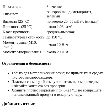
Показатель
Значение
Анаэробный диметакрилат,
Тип/цвет
зелёный
Вязкость (25 °C)
примерно 20–55 мПа·с (низкая)
Плотность (25 °C)
около 1,08 г/см³
Класс прочности
средняя–высокая
Температурная стойкость
до 150 °C
Момент срыва (M10,
около 10 Н·м
сталь)
Момент отворачивания
около 29 Н·м
Ограничения и безопасность
Только для металлических резьб; не применять в средах
чистого кислорода/хлора.
Пластмассы могут быть чувствительны к мономерам —
избегайте контакта без проверки.
Хранить плотно закрытым при 8–21 °C; не возвращать
использованный продукт в исходную тару.
Добавить отзыв