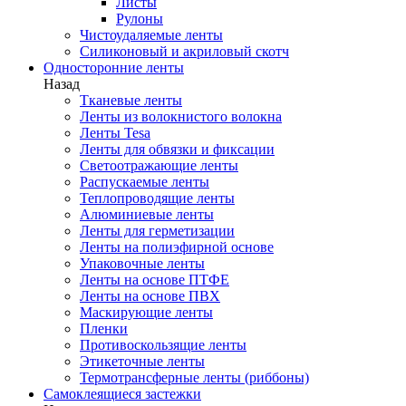
Листы
Рулоны
Чистоудаляемые ленты
Силиконовый и акриловый скотч
Односторонние ленты
Назад
Тканевые ленты
Ленты из волокнистого волокна
Ленты Tesa
Ленты для обвязки и фиксации
Светоотражающие ленты
Распускаемые ленты
Теплопроводящие ленты
Алюминиевые ленты
Ленты для герметизации
Ленты на полиэфирной основе
Упаковочные ленты
Ленты на основе ПТФЕ
Ленты на основе ПВХ
Маскирующие ленты
Пленки
Противоскользящие ленты
Этикеточные ленты
Термотрансферные ленты (риббоны)
Cамоклеящиеся застежки