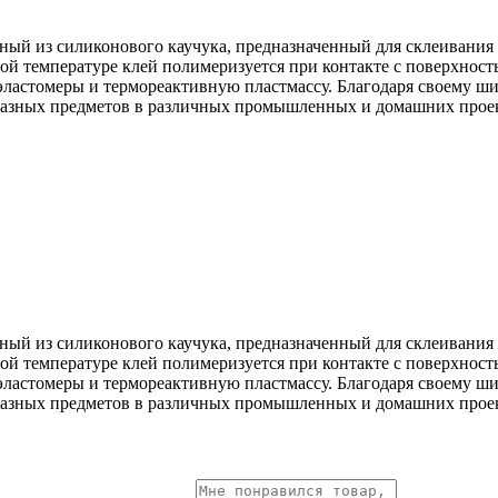
нный из силиконового каучука, предназначенный для склеивани
ной температуре клей полимеризуется при контакте с поверхнос
у, эластомеры и термореактивную пластмассу. Благодаря своему
 разных предметов в различных промышленных и домашних прое
нный из силиконового каучука, предназначенный для склеивани
ной температуре клей полимеризуется при контакте с поверхнос
у, эластомеры и термореактивную пластмассу. Благодаря своему
 разных предметов в различных промышленных и домашних прое