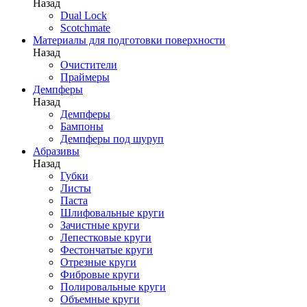
Назад
Dual Lock
Scotchmate
Материалы для подготовки поверхности
Назад
Очистители
Праймеры
Демпферы
Назад
Демпферы
Бампоны
Демпферы под шуруп
Абразивы
Назад
Губки
Листы
Паста
Шлифовальные круги
Зачистные круги
Лепестковые круги
Фестончатые круги
Отрезные круги
Фибровые круги
Полировальные круги
Объемные круги