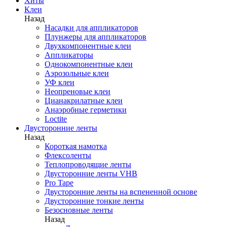
Хиты
Клеи
Назад
Насадки для аппликаторов
Плунжеры для аппликаторов
Двухкомпонентные клеи
Аппликаторы
Однокомпонентные клеи
Аэрозольные клеи
УФ клеи
Неопреновые клеи
Цианакрилатные клеи
Анаэробные герметики
Loctite
Двусторонние ленты
Назад
Короткая намотка
Флексоленты
Теплопроводящие ленты
Двусторонние ленты VHB
Pro Tape
Двусторонние ленты на вспененной основе
Двусторонние тонкие ленты
Безосновные ленты
Назад