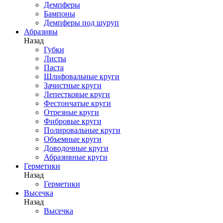
Демпферы
Бампоны
Демпферы под шуруп
Абразивы
Назад
Губки
Листы
Паста
Шлифовальные круги
Зачистные круги
Лепестковые круги
Фестончатые круги
Отрезные круги
Фибровые круги
Полировальные круги
Объемные круги
Доводочные круги
Абразивные круги
Герметики
Назад
Герметики
Высечка
Назад
Высечка