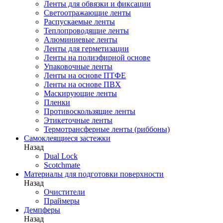
Ленты для обвязки и фиксации
Светоотражающие ленты
Распускаемые ленты
Теплопроводящие ленты
Алюминиевые ленты
Ленты для герметизации
Ленты на полиэфирной основе
Упаковочные ленты
Ленты на основе ПТФЕ
Ленты на основе ПВХ
Маскирующие ленты
Пленки
Противоскользящие ленты
Этикеточные ленты
Термотрансферные ленты (риббоны)
Cамоклеящиеся застежки
Назад
Dual Lock
Scotchmate
Материалы для подготовки поверхности
Назад
Очистители
Праймеры
Демпферы
Назад