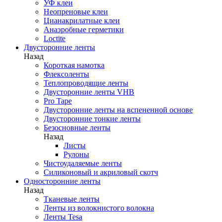
УФ клеи
Неопреновые клеи
Цианакрилатные клеи
Анаэробные герметики
Loctite
Двусторонние ленты
Назад
Короткая намотка
Флексоленты
Теплопроводящие ленты
Двусторонние ленты VHB
Pro Tape
Двусторонние ленты на вспененной основе
Двусторонние тонкие ленты
Безосновные ленты
Назад
Листы
Рулоны
Чистоудаляемые ленты
Силиконовый и акриловый скотч
Односторонние ленты
Назад
Тканевые ленты
Ленты из волокнистого волокна
Ленты Tesa