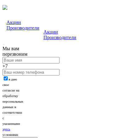
Акции
Производители
Акции
Производители
Мы вам
перезвоним
+7
я даю
свое
согласие на
обработку
персональных
данных в
соответствии
с
указанными
здесь
условиями