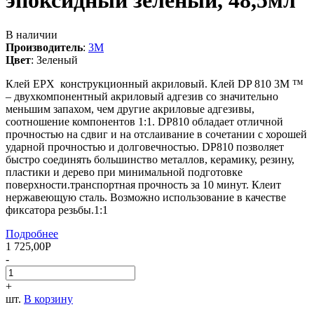
эпоксидный зеленый, 48,5мл
В наличии
Производитель
:
3M
Цвет
:
Зеленый
Клей EPX конструкционный акриловый. Клей DP 810 3M ™
– двухкомпонентный акриловый адгезив со значительно
меньшим запахом, чем другие акриловые адгезивы,
соотношение компонентов 1:1.
DP810 обладает отличной
прочностью на сдвиг и на отслаивание в сочетании с хорошей
ударной прочностью и долговечностью.
DP810 позволяет
быстро соединять большинство металлов, керамику, резину,
пластики и дерево при минимальной подготовке
поверхности.транспортная прочность за 10 минут. К
леит
нержавеющую сталь. Возможно использование в качестве
фиксатора резьбы.1:1
Подробнее
1 725,00
Р
-
+
шт.
В корзину