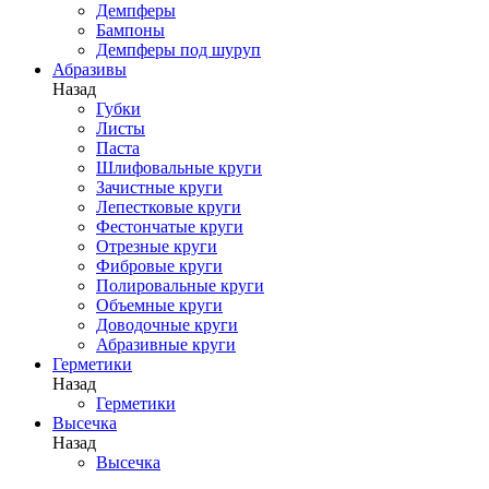
Демпферы
Бампоны
Демпферы под шуруп
Абразивы
Назад
Губки
Листы
Паста
Шлифовальные круги
Зачистные круги
Лепестковые круги
Фестончатые круги
Отрезные круги
Фибровые круги
Полировальные круги
Объемные круги
Доводочные круги
Абразивные круги
Герметики
Назад
Герметики
Высечка
Назад
Высечка