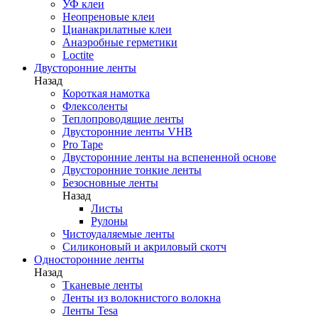
УФ клеи
Неопреновые клеи
Цианакрилатные клеи
Анаэробные герметики
Loctite
Двусторонние ленты
Назад
Короткая намотка
Флексоленты
Теплопроводящие ленты
Двусторонние ленты VHB
Pro Tape
Двусторонние ленты на вспененной основе
Двусторонние тонкие ленты
Безосновные ленты
Назад
Листы
Рулоны
Чистоудаляемые ленты
Силиконовый и акриловый скотч
Односторонние ленты
Назад
Тканевые ленты
Ленты из волокнистого волокна
Ленты Tesa