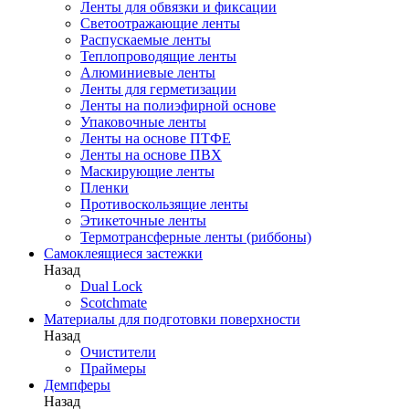
Ленты для обвязки и фиксации
Светоотражающие ленты
Распускаемые ленты
Теплопроводящие ленты
Алюминиевые ленты
Ленты для герметизации
Ленты на полиэфирной основе
Упаковочные ленты
Ленты на основе ПТФЕ
Ленты на основе ПВХ
Маскирующие ленты
Пленки
Противоскользящие ленты
Этикеточные ленты
Термотрансферные ленты (риббоны)
Cамоклеящиеся застежки
Назад
Dual Lock
Scotchmate
Материалы для подготовки поверхности
Назад
Очистители
Праймеры
Демпферы
Назад