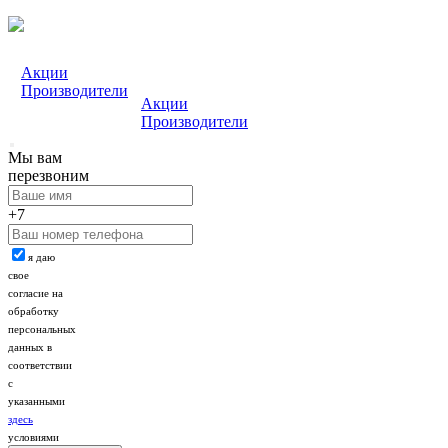
Акции
Производители
Акции
Производители
Мы вам
перезвоним
+7
я даю
свое
согласие на
обработку
персональных
данных в
соответствии
с
указанными
здесь
условиями