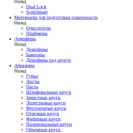
Назад
Dual Lock
Scotchmate
Материалы для подготовки поверхности
Назад
Очистители
Праймеры
Демпферы
Назад
Демпферы
Бампоны
Демпферы под шуруп
Абразивы
Назад
Губки
Листы
Паста
Шлифовальные круги
Зачистные круги
Лепестковые круги
Фестончатые круги
Отрезные круги
Фибровые круги
Полировальные круги
Объемные круги