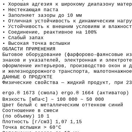
• Хорошая адгезия к широкому диапазону матер
• Нестекающая паста
• Заполняет зазоры до 10 мм
• Отличная устойчивость к динамическим нагру
• Устойчивость к внешним условиям и влажност
• Соединение, реактивное на 100%
• Слабый запах
• Высокая точка вспышки
ОБЛАСТИ ПРИМЕНЕНИЯ
Бытовое оборудование (фарфорово-фаянсовые из
знаков и указателей, электронная и электроте
оформление интерьеров, производство окон и д
и железнодорожного транспорта, малотоннажное
ДАННЫЕ О ПРОДУКТЕ
Физические свойства — жидкий продукт, при 23
ergo.® 1673 (смола) ergo.® 1664 (активатор)
Вязкость [мПаꞏс] ~ 100 000 ~ 50 000
Цвет белый с металлическим оттенком синий
Соотношение в смеси
(по объему) 10 1
Плотность [г/см3] 1,07 1,15
Точка вспышки > 60°C