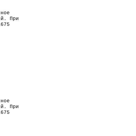
нное
ий. При
1675
нное
ий. При
1675