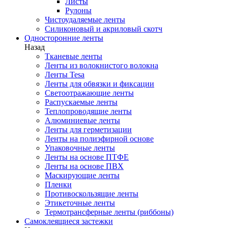
Листы
Рулоны
Чистоудаляемые ленты
Силиконовый и акриловый скотч
Односторонние ленты
Назад
Тканевые ленты
Ленты из волокнистого волокна
Ленты Tesa
Ленты для обвязки и фиксации
Светоотражающие ленты
Распускаемые ленты
Теплопроводящие ленты
Алюминиевые ленты
Ленты для герметизации
Ленты на полиэфирной основе
Упаковочные ленты
Ленты на основе ПТФЕ
Ленты на основе ПВХ
Маскирующие ленты
Пленки
Противоскользящие ленты
Этикеточные ленты
Термотрансферные ленты (риббоны)
Cамоклеящиеся застежки