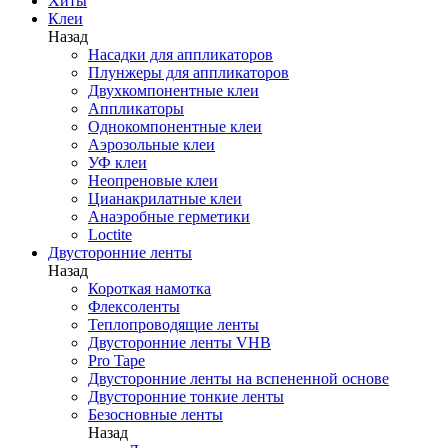
Хиты
Клеи
Назад
Насадки для аппликаторов
Плунжеры для аппликаторов
Двухкомпонентные клеи
Аппликаторы
Однокомпонентные клеи
Аэрозольные клеи
УФ клеи
Неопреновые клеи
Цианакрилатные клеи
Анаэробные герметики
Loctite
Двусторонние ленты
Назад
Короткая намотка
Флексоленты
Теплопроводящие ленты
Двусторонние ленты VHB
Pro Tape
Двусторонние ленты на вспененной основе
Двусторонние тонкие ленты
Безосновные ленты
Назад