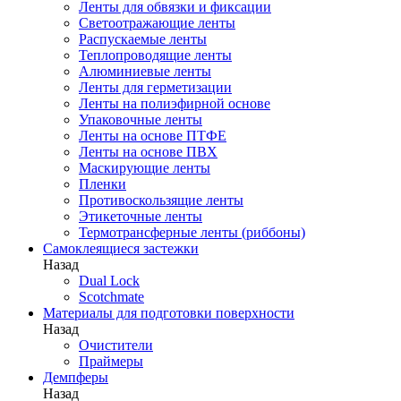
Ленты для обвязки и фиксации
Светоотражающие ленты
Распускаемые ленты
Теплопроводящие ленты
Алюминиевые ленты
Ленты для герметизации
Ленты на полиэфирной основе
Упаковочные ленты
Ленты на основе ПТФЕ
Ленты на основе ПВХ
Маскирующие ленты
Пленки
Противоскользящие ленты
Этикеточные ленты
Термотрансферные ленты (риббоны)
Cамоклеящиеся застежки
Назад
Dual Lock
Scotchmate
Материалы для подготовки поверхности
Назад
Очистители
Праймеры
Демпферы
Назад