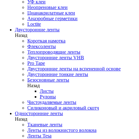
УФ клеи
Неопреновые клеи
Цианакрилатные клеи
Анаэробные герметики
Loctite
Двусторонние ленты
Назад
Короткая намотка
Флексоленты
Теплопроводящие ленты
Двусторонние ленты VHB
Pro Tape
Двусторонние ленты на вспененной основе
Двусторонние тонкие ленты
Безосновные ленты
Назад
Листы
Рулоны
Чистоудаляемые ленты
Силиконовый и акриловый скотч
Односторонние ленты
Назад
Тканевые ленты
Ленты из волокнистого волокна
Ленты Tesa