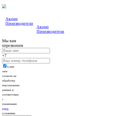
Акции
Производители
Акции
Производители
Мы вам
перезвоним
+7
я даю
свое
согласие на
обработку
персональных
данных в
соответствии
с
указанными
здесь
условиями