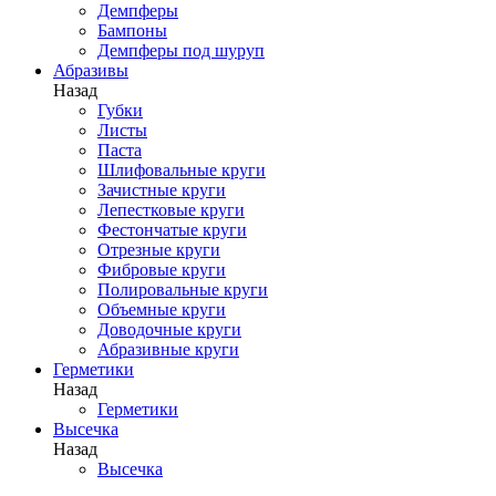
Демпферы
Бампоны
Демпферы под шуруп
Абразивы
Назад
Губки
Листы
Паста
Шлифовальные круги
Зачистные круги
Лепестковые круги
Фестончатые круги
Отрезные круги
Фибровые круги
Полировальные круги
Объемные круги
Доводочные круги
Абразивные круги
Герметики
Назад
Герметики
Высечка
Назад
Высечка