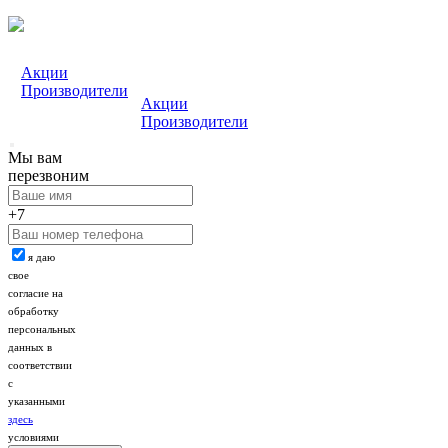
Акции
Производители
Акции
Производители
Мы вам
перезвоним
+7
я даю
свое
согласие на
обработку
персональных
данных в
соответствии
с
указанными
здесь
условиями