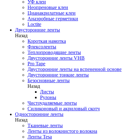
УФ клеи
Неопреновые клеи
Цианакрилатные клеи
Анаэробные герметики
Loctite
Двусторонние ленты
Назад
Короткая намотка
Флексоленты
Теплопроводящие ленты
Двусторонние ленты VHB
Pro Tape
Двусторонние ленты на вспененной основе
Двусторонние тонкие ленты
Безосновные ленты
Назад
Листы
Рулоны
Чистоудаляемые ленты
Силиконовый и акриловый скотч
Односторонние ленты
Назад
Тканевые ленты
Ленты из волокнистого волокна
Ленты Tesa