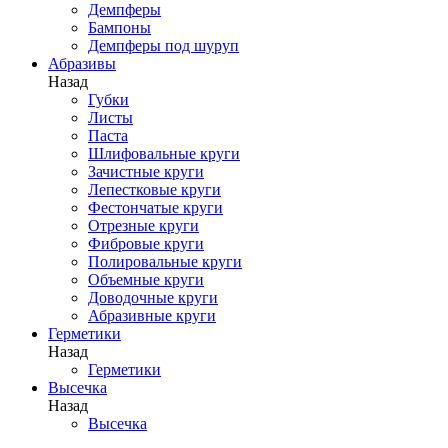
Демпферы
Бампоны
Демпферы под шуруп
Абразивы
Назад
Губки
Листы
Паста
Шлифовальные круги
Зачистные круги
Лепестковые круги
Фестончатые круги
Отрезные круги
Фибровые круги
Полировальные круги
Объемные круги
Доводочные круги
Абразивные круги
Герметики
Назад
Герметики
Высечка
Назад
Высечка