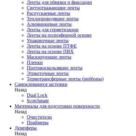
Ленты для обвязки и фиксации
Светоотражающие ленты
Распускаемые ленты
Теплопроводящие ленты
Алюминиевые ленты
Ленты для герметизации
Ленты на полиэфирной основе
Упаковочные ленты
Ленты на основе ПТФЕ
Ленты на основе ПВХ
Маскирующие ленты
Пленки
Противоскользящие ленты
Этикеточные ленты
Термотрансферные ленты (риббоны)
Cамоклеящиеся застежки
Назад
Dual Lock
Scotchmate
Материалы для подготовки поверхности
Назад
Очистители
Праймеры
Демпферы
Назад