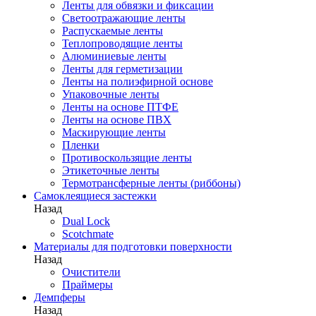
Ленты для обвязки и фиксации
Светоотражающие ленты
Распускаемые ленты
Теплопроводящие ленты
Алюминиевые ленты
Ленты для герметизации
Ленты на полиэфирной основе
Упаковочные ленты
Ленты на основе ПТФЕ
Ленты на основе ПВХ
Маскирующие ленты
Пленки
Противоскользящие ленты
Этикеточные ленты
Термотрансферные ленты (риббоны)
Cамоклеящиеся застежки
Назад
Dual Lock
Scotchmate
Материалы для подготовки поверхности
Назад
Очистители
Праймеры
Демпферы
Назад