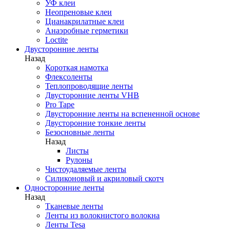
УФ клеи
Неопреновые клеи
Цианакрилатные клеи
Анаэробные герметики
Loctite
Двусторонние ленты
Назад
Короткая намотка
Флексоленты
Теплопроводящие ленты
Двусторонние ленты VHB
Pro Tape
Двусторонние ленты на вспененной основе
Двусторонние тонкие ленты
Безосновные ленты
Назад
Листы
Рулоны
Чистоудаляемые ленты
Силиконовый и акриловый скотч
Односторонние ленты
Назад
Тканевые ленты
Ленты из волокнистого волокна
Ленты Tesa