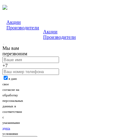
Акции
Производители
Акции
Производители
Мы вам
перезвоним
+7
я даю
свое
согласие на
обработку
персональных
данных в
соответствии
с
указанными
здесь
условиями