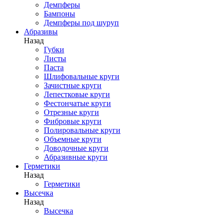
Демпферы
Бампоны
Демпферы под шуруп
Абразивы
Назад
Губки
Листы
Паста
Шлифовальные круги
Зачистные круги
Лепестковые круги
Фестончатые круги
Отрезные круги
Фибровые круги
Полировальные круги
Объемные круги
Доводочные круги
Абразивные круги
Герметики
Назад
Герметики
Высечка
Назад
Высечка