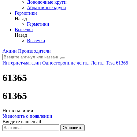
Доводочные круги
Абразивные круги
Герметики
Назад
Герметики
Высечка
Назад
Высечка
Акции
Производители
Интернет-магазин
Односторонние ленты
Ленты Tesa
61365
61365
61365
Нет в наличии
Уведомить о появлении
Введите ваш email