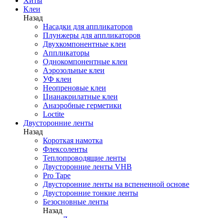
Хиты
Клеи
Назад
Насадки для аппликаторов
Плунжеры для аппликаторов
Двухкомпонентные клеи
Аппликаторы
Однокомпонентные клеи
Аэрозольные клеи
УФ клеи
Неопреновые клеи
Цианакрилатные клеи
Анаэробные герметики
Loctite
Двусторонние ленты
Назад
Короткая намотка
Флексоленты
Теплопроводящие ленты
Двусторонние ленты VHB
Pro Tape
Двусторонние ленты на вспененной основе
Двусторонние тонкие ленты
Безосновные ленты
Назад