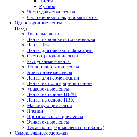
Листы
Рулоны
Чистоудаляемые ленты
Силиконовый и акриловый скотч
Односторонние ленты
Назад
Тканевые ленты
Ленты из волокнистого волокна
Ленты Tesa
Ленты для обвязки и фиксации
Светоотражающие ленты
Распускаемые ленты
Теплопроводящие ленты
Алюминиевые ленты
Ленты для герметизации
Ленты на полиэфирной основе
Упаковочные ленты
Ленты на основе ПТФЕ
Ленты на основе ПВХ
Маскирующие ленты
Пленки
Противоскользящие ленты
Этикеточные ленты
Термотрансферные ленты (риббоны)
Cамоклеящиеся застежки