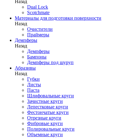
Назад
Dual Lock
Scotchmate
Материалы для подготовки поверхности
Назад
Очистители
Праймеры
Демпферы
Назад
Демпферы
Бампоны
Демпферы под шуруп
Абразивы
Назад
Губки
Листы
Паста
Шлифовальные круги
Зачистные круги
Лепестковые круги
Фестончатые круги
Отрезные круги
Фибровые круги
Полировальные круги
Объемные круги