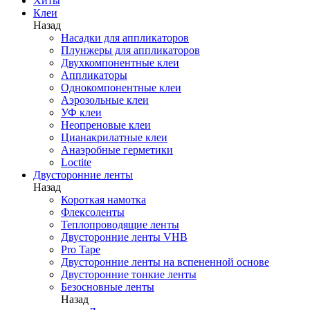
Хиты
Клеи
Назад
Насадки для аппликаторов
Плунжеры для аппликаторов
Двухкомпонентные клеи
Аппликаторы
Однокомпонентные клеи
Аэрозольные клеи
УФ клеи
Неопреновые клеи
Цианакрилатные клеи
Анаэробные герметики
Loctite
Двусторонние ленты
Назад
Короткая намотка
Флексоленты
Теплопроводящие ленты
Двусторонние ленты VHB
Pro Tape
Двусторонние ленты на вспененной основе
Двусторонние тонкие ленты
Безосновные ленты
Назад