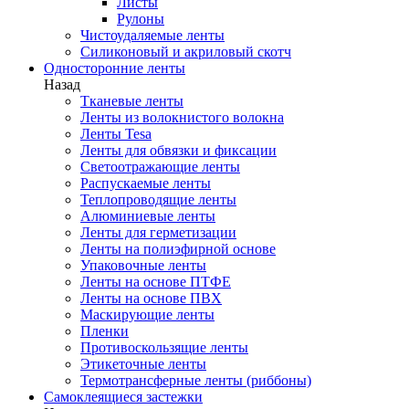
Листы
Рулоны
Чистоудаляемые ленты
Силиконовый и акриловый скотч
Односторонние ленты
Назад
Тканевые ленты
Ленты из волокнистого волокна
Ленты Tesa
Ленты для обвязки и фиксации
Светоотражающие ленты
Распускаемые ленты
Теплопроводящие ленты
Алюминиевые ленты
Ленты для герметизации
Ленты на полиэфирной основе
Упаковочные ленты
Ленты на основе ПТФЕ
Ленты на основе ПВХ
Маскирующие ленты
Пленки
Противоскользящие ленты
Этикеточные ленты
Термотрансферные ленты (риббоны)
Cамоклеящиеся застежки