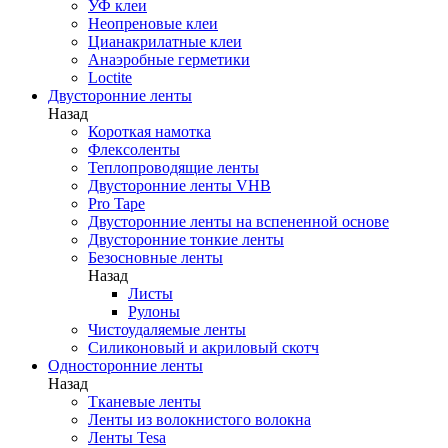
УФ клеи
Неопреновые клеи
Цианакрилатные клеи
Анаэробные герметики
Loctite
Двусторонние ленты
Назад
Короткая намотка
Флексоленты
Теплопроводящие ленты
Двусторонние ленты VHB
Pro Tape
Двусторонние ленты на вспененной основе
Двусторонние тонкие ленты
Безосновные ленты
Назад
Листы
Рулоны
Чистоудаляемые ленты
Силиконовый и акриловый скотч
Односторонние ленты
Назад
Тканевые ленты
Ленты из волокнистого волокна
Ленты Tesa