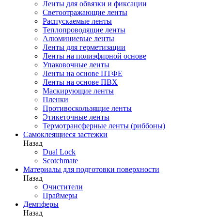
Ленты для обвязки и фиксации
Светоотражающие ленты
Распускаемые ленты
Теплопроводящие ленты
Алюминиевые ленты
Ленты для герметизации
Ленты на полиэфирной основе
Упаковочные ленты
Ленты на основе ПТФЕ
Ленты на основе ПВХ
Маскирующие ленты
Пленки
Противоскользящие ленты
Этикеточные ленты
Термотрансферные ленты (риббоны)
Cамоклеящиеся застежки
Назад
Dual Lock
Scotchmate
Материалы для подготовки поверхности
Назад
Очистители
Праймеры
Демпферы
Назад