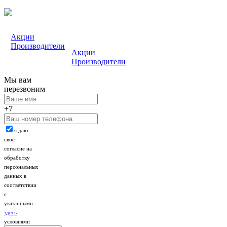
Акции
Производители
Акции
Производители
Мы вам
перезвоним
+7
я даю
свое
согласие на
обработку
персональных
данных в
соответствии
с
указанными
здесь
условиями