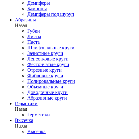
Демпферы
Бампоны
Демпферы под шуруп
Абразивы
Назад
Губки
Листы
Паста
Шлифовальные круги
Зачистные круги
Лепестковые круги
Фестончатые круги
Отрезные круги
Фибровые круги
Полировальные круги
Объемные круги
Доводочные круги
Абразивные круги
Герметики
Назад
Герметики
Высечка
Назад
Высечка