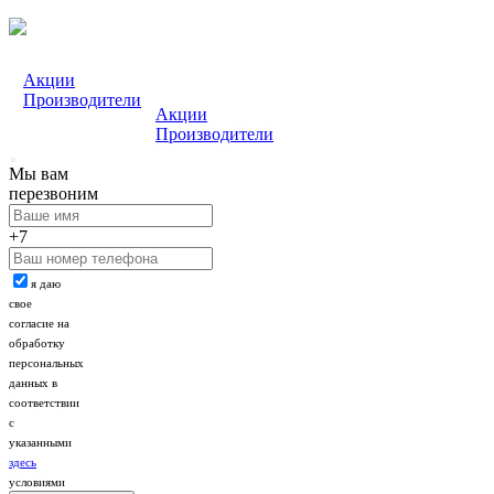
Акции
Производители
Акции
Производители
Мы вам
перезвоним
+7
я даю
свое
согласие на
обработку
персональных
данных в
соответствии
с
указанными
здесь
условиями