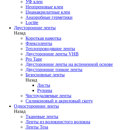
УФ клеи
Неопреновые клеи
Цианакрилатные клеи
Анаэробные герметики
Loctite
Двусторонние ленты
Назад
Короткая намотка
Флексоленты
Теплопроводящие ленты
Двусторонние ленты VHB
Pro Tape
Двусторонние ленты на вспененной основе
Двусторонние тонкие ленты
Безосновные ленты
Назад
Листы
Рулоны
Чистоудаляемые ленты
Силиконовый и акриловый скотч
Односторонние ленты
Назад
Тканевые ленты
Ленты из волокнистого волокна
Ленты Tesa