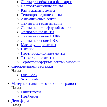
Ленты для обвязки и фиксации
Светоотражающие ленты
Распускаемые ленты
Теплопроводящие ленты
Алюминиевые ленты
Ленты для герметизации
Ленты на полиэфирной основе
Упаковочные ленты
Ленты на основе ПТФЕ
Ленты на основе ПВХ
Маскирующие ленты
Пленки
Противоскользящие ленты
Этикеточные ленты
Термотрансферные ленты (риббоны)
Cамоклеящиеся застежки
Назад
Dual Lock
Scotchmate
Материалы для подготовки поверхности
Назад
Очистители
Праймеры
Демпферы
Назад