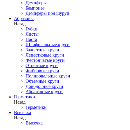
Демпферы
Бампоны
Демпферы под шуруп
Абразивы
Назад
Губки
Листы
Паста
Шлифовальные круги
Зачистные круги
Лепестковые круги
Фестончатые круги
Отрезные круги
Фибровые круги
Полировальные круги
Объемные круги
Доводочные круги
Абразивные круги
Герметики
Назад
Герметики
Высечка
Назад
Высечка