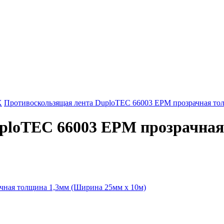
Х
Противоскользящая лента DuploTEC 66003 EPM прозрачная то
ploTEC 66003 EPM прозрачна