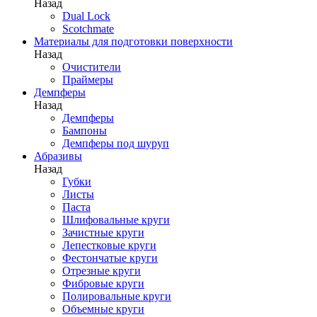
Назад
Dual Lock
Scotchmate
Материалы для подготовки поверхности
Назад
Очистители
Праймеры
Демпферы
Назад
Демпферы
Бампоны
Демпферы под шуруп
Абразивы
Назад
Губки
Листы
Паста
Шлифовальные круги
Зачистные круги
Лепестковые круги
Фестончатые круги
Отрезные круги
Фибровые круги
Полировальные круги
Объемные круги