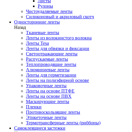
Листы
Рулоны
Чистоудаляемые ленты
Силиконовый и акриловый скотч
Односторонние ленты
Назад
Тканевые ленты
Ленты из волокнистого волокна
Ленты Tesa
Ленты для обвязки и фиксации
Светоотражающие ленты
Распускаемые ленты
Теплопроводящие ленты
Алюминиевые ленты
Ленты для герметизации
Ленты на полиэфирной основе
Упаковочные ленты
Ленты на основе ПТФЕ
Ленты на основе ПВХ
Маскирующие ленты
Пленки
Противоскользящие ленты
Этикеточные ленты
Термотрансферные ленты (риббоны)
Cамоклеящиеся застежки