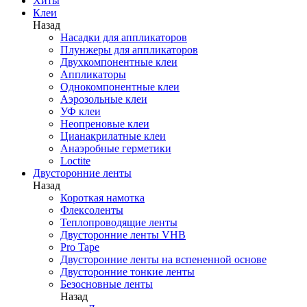
Хиты
Клеи
Назад
Насадки для аппликаторов
Плунжеры для аппликаторов
Двухкомпонентные клеи
Аппликаторы
Однокомпонентные клеи
Аэрозольные клеи
УФ клеи
Неопреновые клеи
Цианакрилатные клеи
Анаэробные герметики
Loctite
Двусторонние ленты
Назад
Короткая намотка
Флексоленты
Теплопроводящие ленты
Двусторонние ленты VHB
Pro Tape
Двусторонние ленты на вспененной основе
Двусторонние тонкие ленты
Безосновные ленты
Назад