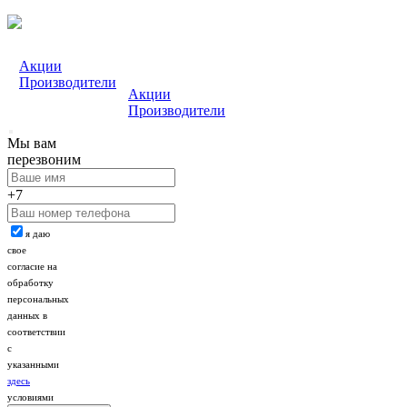
Акции
Производители
Акции
Производители
Мы вам
перезвоним
+7
я даю
свое
согласие на
обработку
персональных
данных в
соответствии
с
указанными
здесь
условиями