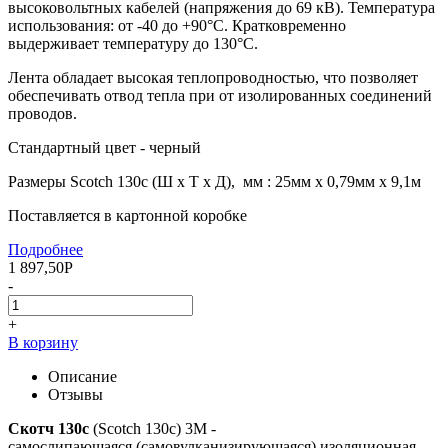
высоковольтных кабелей (напряжения до 69 кВ). Температура
использования: от -40 до +90°С. Кратковременно
выдерживает температуру до 130°С.
Лента обладает высокая теплопроводностью, что позволяет
обеспечивать отвод тепла при от изолированных соединений
проводов.
Стандартный цвет - черный
Размеры Scotch 130с (Ш х Т х Д), мм : 25мм х 0,79мм х 9,1м
Поставляется в картонной коробке
Подробнее
1 897,50
Р
-
+
В корзину
Описание
Отзывы
Скотч 130с
(Scotch 130c) 3M -
самослипающаяся (самовулканизирующаяся) изоляционная