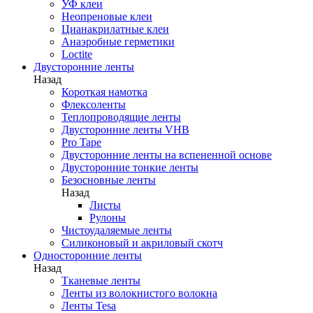
УФ клеи
Неопреновые клеи
Цианакрилатные клеи
Анаэробные герметики
Loctite
Двусторонние ленты
Назад
Короткая намотка
Флексоленты
Теплопроводящие ленты
Двусторонние ленты VHB
Pro Tape
Двусторонние ленты на вспененной основе
Двусторонние тонкие ленты
Безосновные ленты
Назад
Листы
Рулоны
Чистоудаляемые ленты
Силиконовый и акриловый скотч
Односторонние ленты
Назад
Тканевые ленты
Ленты из волокнистого волокна
Ленты Tesa