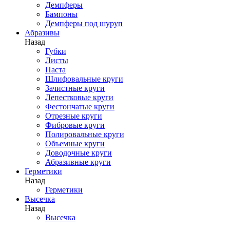
Демпферы
Бампоны
Демпферы под шуруп
Абразивы
Назад
Губки
Листы
Паста
Шлифовальные круги
Зачистные круги
Лепестковые круги
Фестончатые круги
Отрезные круги
Фибровые круги
Полировальные круги
Объемные круги
Доводочные круги
Абразивные круги
Герметики
Назад
Герметики
Высечка
Назад
Высечка