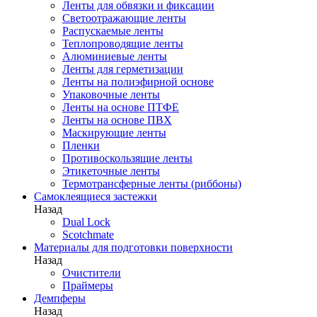
Ленты для обвязки и фиксации
Светоотражающие ленты
Распускаемые ленты
Теплопроводящие ленты
Алюминиевые ленты
Ленты для герметизации
Ленты на полиэфирной основе
Упаковочные ленты
Ленты на основе ПТФЕ
Ленты на основе ПВХ
Маскирующие ленты
Пленки
Противоскользящие ленты
Этикеточные ленты
Термотрансферные ленты (риббоны)
Cамоклеящиеся застежки
Назад
Dual Lock
Scotchmate
Материалы для подготовки поверхности
Назад
Очистители
Праймеры
Демпферы
Назад