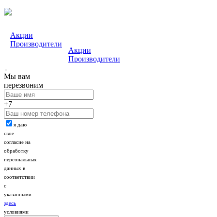
Акции
Производители
Акции
Производители
Мы вам
перезвоним
+7
я даю
свое
согласие на
обработку
персональных
данных в
соответствии
с
указанными
здесь
условиями