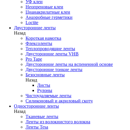
УФ клеи
Неопреновые клеи
Цианакрилатные клеи
Анаэробные герметики
Loctite
Двусторонние ленты
Назад
Короткая намотка
Флексоленты
Теплопроводящие ленты
Двусторонние ленты VHB
Pro Tape
Двусторонние ленты на вспененной основе
Двусторонние тонкие ленты
Безосновные ленты
Назад
Листы
Рулоны
Чистоудаляемые ленты
Силиконовый и акриловый скотч
Односторонние ленты
Назад
Тканевые ленты
Ленты из волокнистого волокна
Ленты Tesa