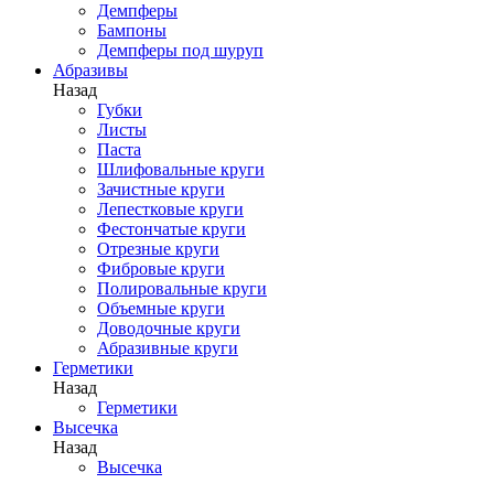
Демпферы
Бампоны
Демпферы под шуруп
Абразивы
Назад
Губки
Листы
Паста
Шлифовальные круги
Зачистные круги
Лепестковые круги
Фестончатые круги
Отрезные круги
Фибровые круги
Полировальные круги
Объемные круги
Доводочные круги
Абразивные круги
Герметики
Назад
Герметики
Высечка
Назад
Высечка