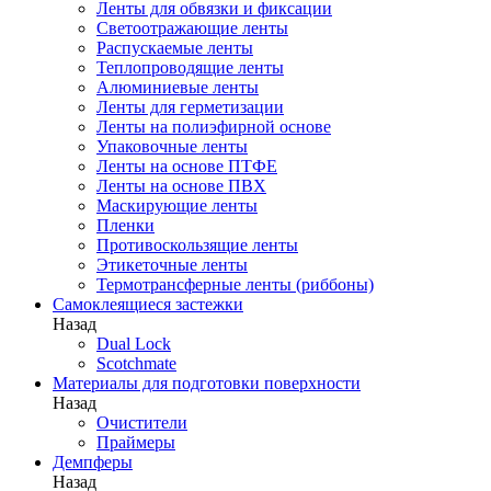
Ленты для обвязки и фиксации
Светоотражающие ленты
Распускаемые ленты
Теплопроводящие ленты
Алюминиевые ленты
Ленты для герметизации
Ленты на полиэфирной основе
Упаковочные ленты
Ленты на основе ПТФЕ
Ленты на основе ПВХ
Маскирующие ленты
Пленки
Противоскользящие ленты
Этикеточные ленты
Термотрансферные ленты (риббоны)
Cамоклеящиеся застежки
Назад
Dual Lock
Scotchmate
Материалы для подготовки поверхности
Назад
Очистители
Праймеры
Демпферы
Назад