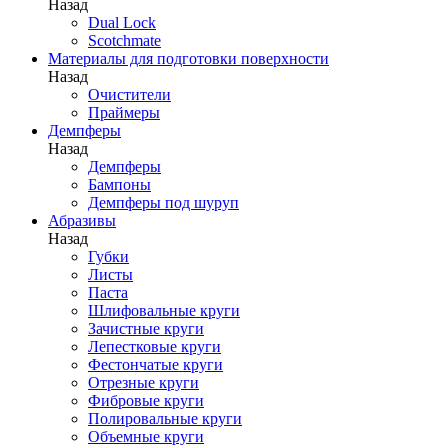
Назад
Dual Lock
Scotchmate
Материалы для подготовки поверхности
Назад
Очистители
Праймеры
Демпферы
Назад
Демпферы
Бампоны
Демпферы под шуруп
Абразивы
Назад
Губки
Листы
Паста
Шлифовальные круги
Зачистные круги
Лепестковые круги
Фестончатые круги
Отрезные круги
Фибровые круги
Полировальные круги
Объемные круги