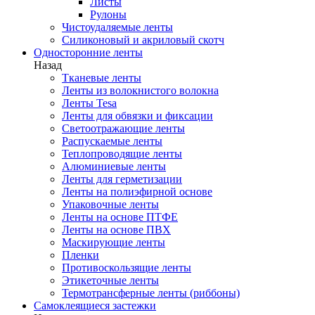
Листы
Рулоны
Чистоудаляемые ленты
Силиконовый и акриловый скотч
Односторонние ленты
Назад
Тканевые ленты
Ленты из волокнистого волокна
Ленты Tesa
Ленты для обвязки и фиксации
Светоотражающие ленты
Распускаемые ленты
Теплопроводящие ленты
Алюминиевые ленты
Ленты для герметизации
Ленты на полиэфирной основе
Упаковочные ленты
Ленты на основе ПТФЕ
Ленты на основе ПВХ
Маскирующие ленты
Пленки
Противоскользящие ленты
Этикеточные ленты
Термотрансферные ленты (риббоны)
Cамоклеящиеся застежки