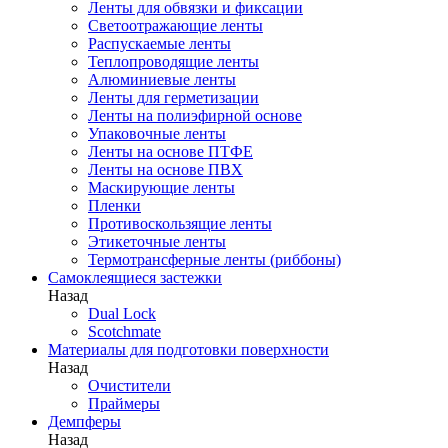
Ленты для обвязки и фиксации
Светоотражающие ленты
Распускаемые ленты
Теплопроводящие ленты
Алюминиевые ленты
Ленты для герметизации
Ленты на полиэфирной основе
Упаковочные ленты
Ленты на основе ПТФЕ
Ленты на основе ПВХ
Маскирующие ленты
Пленки
Противоскользящие ленты
Этикеточные ленты
Термотрансферные ленты (риббоны)
Cамоклеящиеся застежки
Назад
Dual Lock
Scotchmate
Материалы для подготовки поверхности
Назад
Очистители
Праймеры
Демпферы
Назад