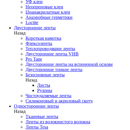
УФ клеи
Неопреновые клеи
Цианакрилатные клеи
Анаэробные герметики
Loctite
Двусторонние ленты
Назад
Короткая намотка
Флексоленты
Теплопроводящие ленты
Двусторонние ленты VHB
Pro Tape
Двусторонние ленты на вспененной основе
Двусторонние тонкие ленты
Безосновные ленты
Назад
Листы
Рулоны
Чистоудаляемые ленты
Силиконовый и акриловый скотч
Односторонние ленты
Назад
Тканевые ленты
Ленты из волокнистого волокна
Ленты Tesa