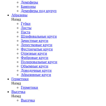
Демпферы
Бампоны
Демпферы под шуруп
Абразивы
Назад
Губки
Листы
Паста
Шлифовальные круги
Зачистные круги
Лепестковые круги
Фестончатые круги
Отрезные круги
Фибровые круги
Полировальные круги
Объемные круги
Доводочные круги
Абразивные круги
Герметики
Назад
Герметики
Высечка
Назад
Высечка