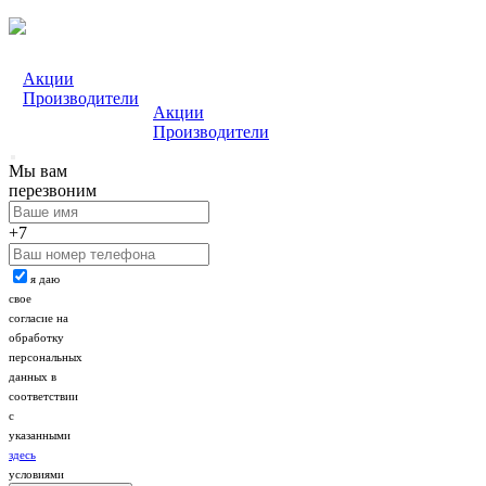
Акции
Производители
Акции
Производители
Мы вам
перезвоним
+7
я даю
свое
согласие на
обработку
персональных
данных в
соответствии
с
указанными
здесь
условиями