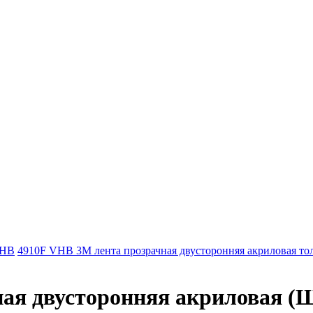
VHB
4910F VHB 3М лента прозрачная двусторонняя акриловая т
ая двусторонняя акриловая (