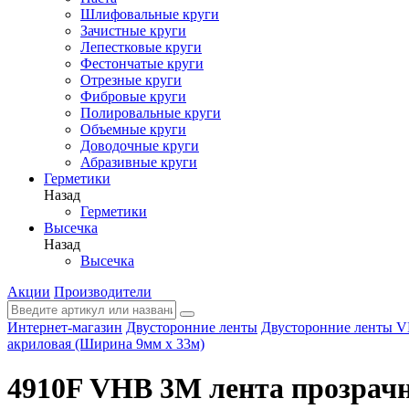
Шлифовальные круги
Зачистные круги
Лепестковые круги
Фестончатые круги
Отрезные круги
Фибровые круги
Полировальные круги
Объемные круги
Доводочные круги
Абразивные круги
Герметики
Назад
Герметики
Высечка
Назад
Высечка
Акции
Производители
Интернет-магазин
Двусторонние ленты
Двусторонние ленты 
акриловая (Ширина 9мм х 33м)
4910F VHB 3М лента прозрачн