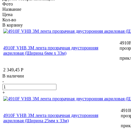
Фото
Название
Цена
Кол-во
В корзину
4910F
4910F VHB 3М лента прозрачная двусторонняя
прозр
акриловая (Ширина 6мм х 33м)
прикл
2 349,45
Р
В наличии
-
+
4910
4910F VHB 3М лента прозрачная двусторонняя
проз
акриловая (Ширина 25мм х 33м)
прик