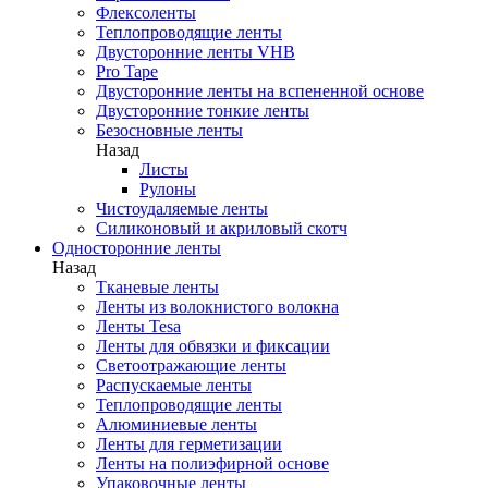
Флексоленты
Теплопроводящие ленты
Двусторонние ленты VHB
Pro Tape
Двусторонние ленты на вспененной основе
Двусторонние тонкие ленты
Безосновные ленты
Назад
Листы
Рулоны
Чистоудаляемые ленты
Силиконовый и акриловый скотч
Односторонние ленты
Назад
Тканевые ленты
Ленты из волокнистого волокна
Ленты Tesa
Ленты для обвязки и фиксации
Светоотражающие ленты
Распускаемые ленты
Теплопроводящие ленты
Алюминиевые ленты
Ленты для герметизации
Ленты на полиэфирной основе
Упаковочные ленты