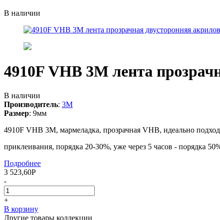
В наличии
4910F VHB 3М лента прозрачн
В наличии
Производитель
:
3M
Размер
:
9мм
4910F VHB 3М, мармеладка, прозрачная VHB, идеально подходи
приклеивания, порядка 20-30%, уже через 5 часов - порядка 50%,
Подробнее
3 523,60
Р
-
+
В корзину
Другие товары коллекции