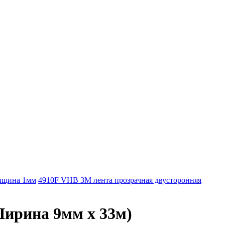
олщина 1мм
4910F VHB 3М лента прозрачная двусторонняя
Ширина 9мм х 33м)