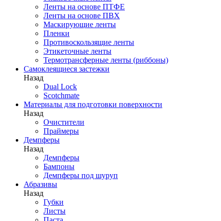
Ленты на основе ПТФЕ
Ленты на основе ПВХ
Маскирующие ленты
Пленки
Противоскользящие ленты
Этикеточные ленты
Термотрансферные ленты (риббоны)
Cамоклеящиеся застежки
Назад
Dual Lock
Scotchmate
Материалы для подготовки поверхности
Назад
Очистители
Праймеры
Демпферы
Назад
Демпферы
Бампоны
Демпферы под шуруп
Абразивы
Назад
Губки
Листы
Паста